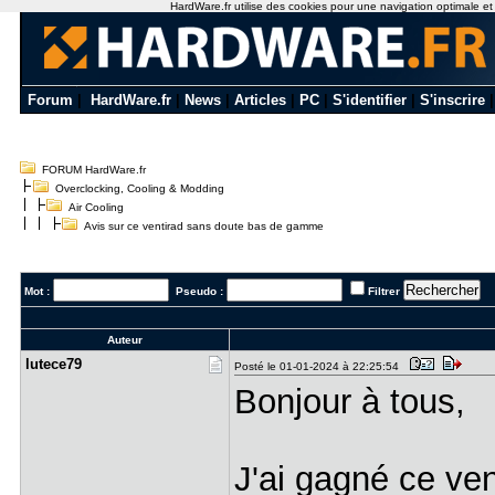
HardWare.fr utilise des cookies pour une navigation optimale et de
Forum
|
HardWare.fr
|
News
|
Articles
|
PC
|
S'identifier
|
S'inscrire
FORUM HardWare.fr
Overclocking, Cooling & Modding
Air Cooling
Avis sur ce ventirad sans doute bas de gamme
Mot :
Pseudo :
Filtrer
Auteur
lutece79
Posté le 01-01-2024 à 22:25:54
Bonjour à tous,
J'ai gagné ce ve