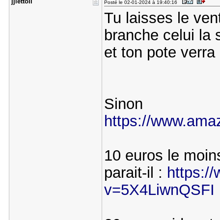
jjlettoII
Posté le 02-01-2024 à 19:40:16
Tu laisses le ven
branche celui la s
et ton pote verra 
Sinon
https://www.amaz
10 euros le moin
parait-il :
https:/
v=5X4LiwnQSFI