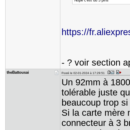
Nope c'est du 3 pins
https://fr.aliexp
- ? voir section a
theBattous​ai
Posté le 02-01-2024 à 17:29:51
Un 92mm à 1800rpm
tolérable juste q
beaucoup trop si o
Si la carte mère 
connecteur à 3 br