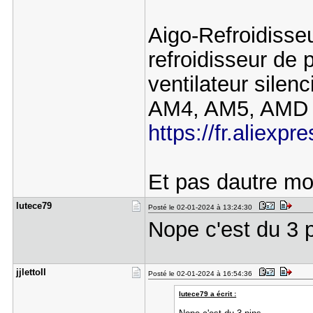
Aigo-Refroidiss
refroidisseur de 
ventilateur silen
AM4, AM5, AMD
https://fr.aliexp
Et pas dautre mod
lutece79
Posté le 02-01-2024 à 13:24:30
Nope c'est du 3 
jjlettoII
Posté le 02-01-2024 à 16:54:36
lutece79 a écrit :