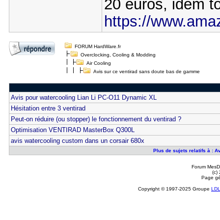
20 euros, idem t
https://www.amazo
FORUM HardWare.fr
Overclocking, Cooling & Modding
Air Cooling
Avis sur ce ventirad sans doute bas de gamme
Avis pour watercooling Lian Li PC-O11 Dynamic XL
Hésitation entre 3 ventirad
Peut-on réduire (ou stopper) le fonctionnement du ventirad ?
Optimisation VENTIRAD MasterBox Q300L
avis watercooling custom dans un corsair 680x
Plus de sujets relatifs à :
Forum MesDi
(c)
Page gé
Copyright © 1997-2025 Groupe
LD