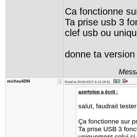
Ca fonctionne su
Ta prise usb 3 fo
clef usb ou uniq
donne ta version
Messa
michou4294
Posté le 20-04-2017 à 12:19:31
azertyiop a écrit :
salut, faudrait test
Ça fonctionne sur p
Ta prise USB 3 fonc
uniquement celui ci