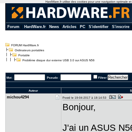
HardWare.fr utilise des cookies pour une navigation optimale et de
Forum
|
HardWare.fr
|
News
|
Articles
|
PC
|
S'identifier
|
S'inscrire
FORUM HardWare.fr
Ordinateurs portables
Portable
Problème disque dur externe USB 3.0 sur ASUS N56
Mot :
Pseudo :
Filtrer
Auteur
S
michou4294
Posté le 19-04-2017 à 18:14:53
Bonjour,
J'ai un ASUS N56