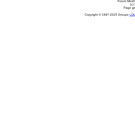
Forum MesDi
(c)
Page gé
Copyright © 1997-2025 Groupe
LD