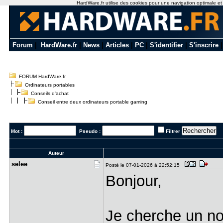
HardWare.fr utilise des cookies pour une navigation optimale et de
Forum
|
HardWare.fr
|
News
|
Articles
|
PC
|
S'identifier
|
S'inscrire
FORUM HardWare.fr
Ordinateurs portables
Conseils d'achat
Conseil entre deux ordinateurs portable gaming
Mot :
Pseudo :
Filtrer
Auteur
selee
Posté le 07-01-2026 à 22:52:15
Bonjour,
Je cherche un no