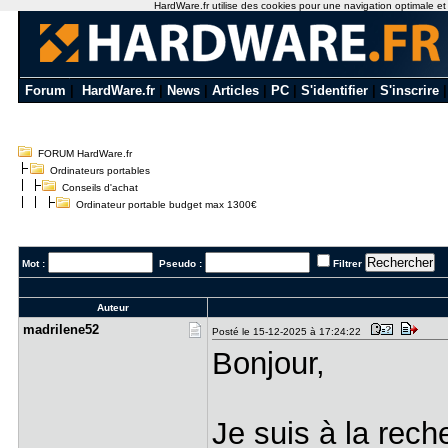
HardWare.fr utilise des cookies pour une navigation optimale et de
Forum
|
HardWare.fr
|
News
|
Articles
|
PC
|
S'identifier
|
S'inscrire
FORUM HardWare.fr
Ordinateurs portables
Conseils d'achat
Ordinateur portable budget max 1300€
Mot :
Pseudo :
Filtrer
Auteur
madrilene5​2
Posté le 15-12-2025 à 17:24:22
Bonjour,
Je suis à la rech