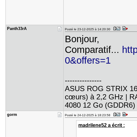
Panth33rA
Posté le 23-12-2025 à 14:20:30
Bonjour,
Comparatif...
htt
0&offers=1
---------------
ASUS ROG STRIX 16 G6
cœurs) à 2,2 GHz | 
4080 12 Go (GDDR6) |
gorm
Posté le 24-12-2025 à 18:23:58
madrilene52 a écrit :