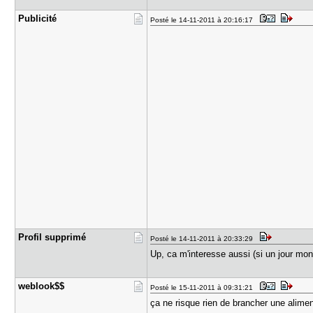
Publicité
Posté le 14-11-2011 à 20:16:17
Profil sup​primé
Posté le 14-11-2011 à 20:33:29
Up, ca m'interesse aussi (si un jour mo
weblook$$
Posté le 15-11-2011 à 09:31:21
ça ne risque rien de brancher une alimen