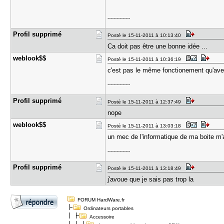
---------------
Profil sup​primé
Posté le 15-11-2011 à 10:13:40
Ca doit pas être une bonne idée ...
weblook$$
Posté le 15-11-2011 à 10:36:19
c'est pas le même fonctionement qu'ave
---------------
Profil sup​primé
Posté le 15-11-2011 à 12:37:49
nope
weblook$$
Posté le 15-11-2011 à 13:03:18
un mec de l'informatique de ma boite m'
---------------
Profil sup​primé
Posté le 15-11-2011 à 13:18:49
j'avoue que je sais pas trop la
FORUM HardWare.fr
Ordinateurs portables
Accessoire