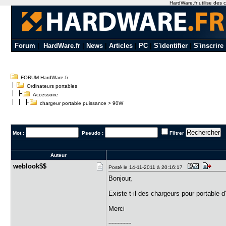
HardWare.fr utilise des c
Forum
|
HardWare.fr
|
News
|
Articles
|
PC
|
S'identifier
|
S'inscrire
FORUM HardWare.fr
Ordinateurs portables
Accessoire
chargeur portable puissance > 90W
Mot :
Pseudo :
Filtrer
Auteur
weblook$$
Posté le 14-11-2011 à 20:16:17
Bonjour,
Existe t-il des chargeurs pour portable
Merci
---------------