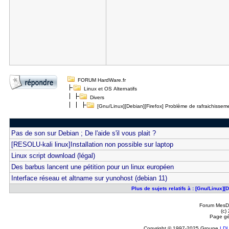
FORUM HardWare.fr
Linux et OS Alternatifs
Divers
[Gnu/Linux][Debian][Firefox] Problème de rafraichissem
Pas de son sur Debian ; De l'aide s'il vous plait ?
[RESOLU-kali linux]Installation non possible sur laptop
Linux script download (légal)
Des barbus lancent une pétition pour un linux européen
Interface réseau et altname sur yunohost (debian 11)
Plus de sujets relatifs à : [Gnu/Linux]
Forum MesDi
(c)
Page gé
Copyright © 1997-2025 Groupe
LD