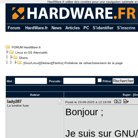
HardWare.fr utilise des cookies pour une navigation optimale et de
Forum
|
HardWare.fr
|
News
|
Articles
|
PC
|
S'identifier
|
S'inscrire
FORUM HardWare.fr
Linux et OS Alternatifs
Divers
[Gnu/Linux][Debian][Firefox] Problème de rafraichissement de la page
Mot :
Pseudo :
Filtrer
Auteur
Sujet :
[Gn
lady287
Posté le 23-06-2025 à 12:19:08
La lumière fuse
Bonjour ;
Je suis sur GNU/