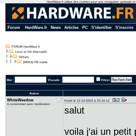
HardWare.fr utilise des cookies pour une navigation optimale et de
Forum
|
HardWare.fr
|
News
|
Articles
|
PC
|
S'identifier
|
S'inscrire
FORUM HardWare.fr
Linux et OS Alternatifs
Débats
[MDK9] PB inside
Mot :
Pseudo :
Filtrer
Auteur
WhiteWeedo​w
Posté le 21-10-2002 à 20:16:12
A consommer avec modération
salut
voila j'ai un pet