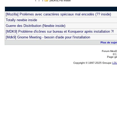
[MDK9] PB inside
[Mozilla] Prolèmes avec caractères spéciaux mal encodés (?? inside)
Totally newbie inside
Guerre des Disitribution (Newbie inside)
[MDK9] Problème d'icônes sur bureau et Konqueror après installation ?!
[Mdk9] Gnome Meeting - besoin d'aide pour l'installation
Plus de sujet
Forum MesDi
(c)
Page gé
Copyright © 1997-2025 Groupe
LD