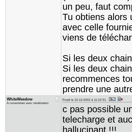
un peu, faut com
Tu obtiens alors
avec celle fournie
viens de téléchar
Si les deux chain
Si les deux chain
recommences to
prendre une autre
WhiteWeedo​w
Posté le 22-10-2002 à 11:22:51
A consommer avec modération
c pas possible un 
telecharge et auc
hallucinant !!!