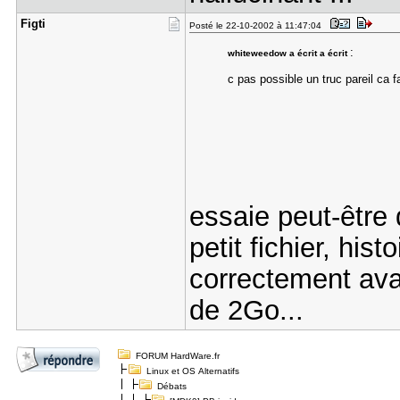
Figti
Posté le 22-10-2002 à 11:47:04
:
whiteweedow a écrit a écrit
c pas possible un truc pareil ca fa
essaie peut-être
petit fichier, hist
correctement ava
de 2Go...
FORUM HardWare.fr
Linux et OS Alternatifs
Débats