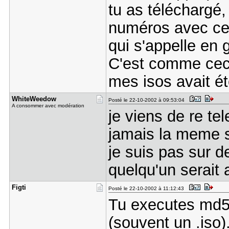
tu as téléchargé,
numéros avec ceu
qui s'appelle en 
C'est comme ceci
mes isos avait é
WhiteWeedo​w
Posté le 22-10-2002 à 09:53:04
A consommer avec modération
je viens de re t
jamais la meme su
je suis pas sur d
quelqu'un serait
Figti
Posté le 22-10-2002 à 11:12:43
Tu executes md5s
(souvent un .iso)