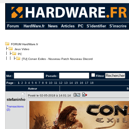
Forum
|
HardWare.fr
|
News
|
Articles
|
PC
|
S'identifier
|
S'inscrire
FORUM HardWare.fr
Jeux Video
PC
[TU] Conan Exiles - Nouveau Patch Nouveau Discord
Mot :
Pseudo :
Filtrer
Page :
1
2
3
4
5
6
7
8
9
10
11
12
13
14
15
16
17
18
Auteur
Su
Posté le 02-05-2018 à 14:01:14
stefaninho
Transactions
(2)