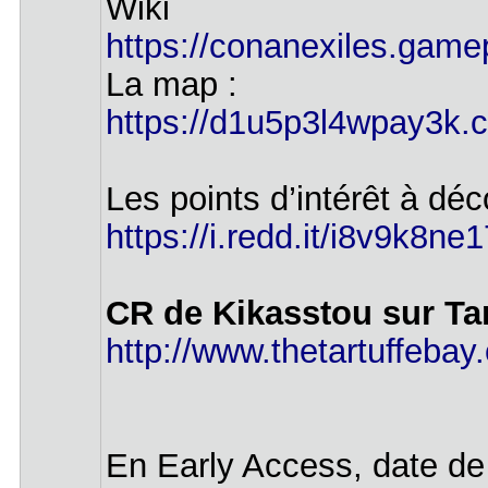
Wiki
https://conanexiles.gam
La map :
https://d1u5p3l4wpay3k.cl
Les points d’intérêt à déc
https://i.redd.it/i8v9k8ne
CR de Kikasstou sur Tar
http://www.thetartuffebay
En Early Access, date de 