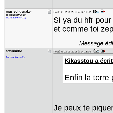
mgs-solids​nake-
Posté le 02-05-2018 à 14:11:22
solidsnake#2619
Si ya du hfr pour
Transactions (16)
et comme toi zeph
Message édit
stefaninho
Posté le 02-05-2018 à 14:13:06
Transactions (2)
Kikasstou a écrit
Enfin la terr
Je peux te piquer