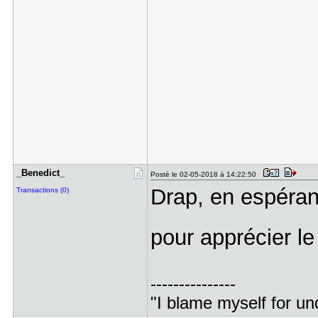
_Benedict_
Posté le 02-05-2018 à 14:22:50
Drap, en espéran
Transactions (0)
pour apprécier 
---------------
"I blame myself for un