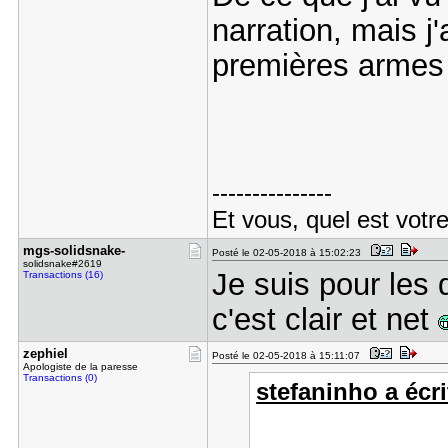
narration, mais j'
premières armes
---------------
Et vous, quel est votr
mgs-solids​nake-
Posté le 02-05-2018 à 15:02:23
solidsnake#2619
Je suis pour les
Transactions (16)
c'est clair et net
zephiel
Posté le 02-05-2018 à 15:11:07
Apologiste de la paresse
Transactions (0)
stefaninho a écri