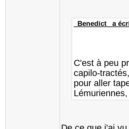
_Benedict_ a écri
C'est à peu p
capilo-tracté
pour aller tap
Lémuriennes, 
De ce que j'ai vu