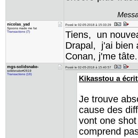
Messag
nicolas_ya​d
Posté le 02-05-2018 à 15:33:29
Spoons made me fat
Tiens, un nouv
Transactions (7)
Drapal, j'ai bien
Conan, j'me tâte.
mgs-solids​nake-
Posté le 02-05-2018 à 15:40:57
solidsnake#2619
Transactions (16)
Kikasstou a écrit
Je trouve abs
cause des diff
vont one shot 
comprend pas 