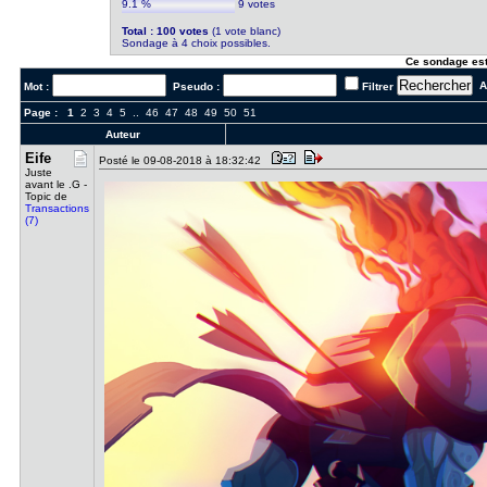
9.1 %
9 votes
Total : 100 votes
(1 vote blanc)
Sondage à 4 choix possibles.
Ce sondage est
Al
Mot :
Pseudo :
Filtrer
Page :
1
2
3
4
5
..
46
47
48
49
50
51
Auteur
Eife
Posté le 09-08-2018 à 18:32:42
Juste
avant le .G -
Topic de
Transactions
(7)