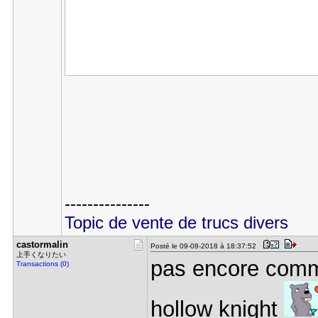
---------------
Topic de vente de trucs divers
castormali​n
Posté le 09-08-2018 à 18:37:52
上手くなりたい
pas encore comm
Transactions (0)
hollow knight