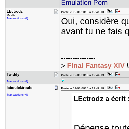
Emulation Porn
LEctrodz
Posté le 09-08-2018 à 19:41:10
Maelle
Oui, considère qu
Transactions (0)
avant tu ne fais
---------------
>
Final Fantasy XIV
Twiddy
Posté le 09-08-2018 à 19:44:19
Transactions (6)
laboulekir​oule
Posté le 09-08-2018 à 19:49:18
Transactions (0)
LEctrodz a écrit 
Dépense toute