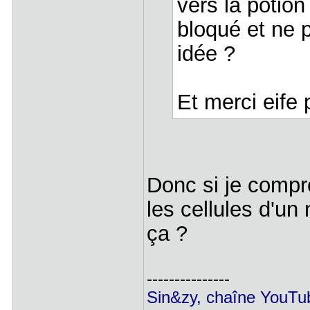
vers la potion
bloqué et ne 
idée ?
Et merci eife 
Donc si je compr
les cellules d'un 
ça ?
---------------
Sin&zy, chaîne YouTub