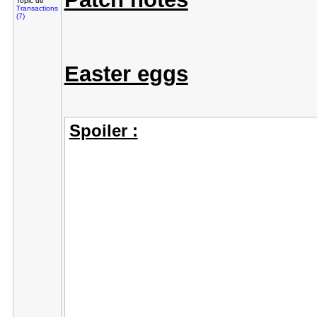
Topic de
Transactions
(7)
Easter eggs
Spoiler :