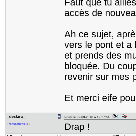
Faut que tu aille
accès de nouvea
Ah ce sujet, après
vers le pont et a
et prends des mut
bloquée. Du coup
revenir sur mes 
Et merci eife pou
_deskira_
Posté le 09-08-2018 à 19:27:54
Drap !
Transactions (3)