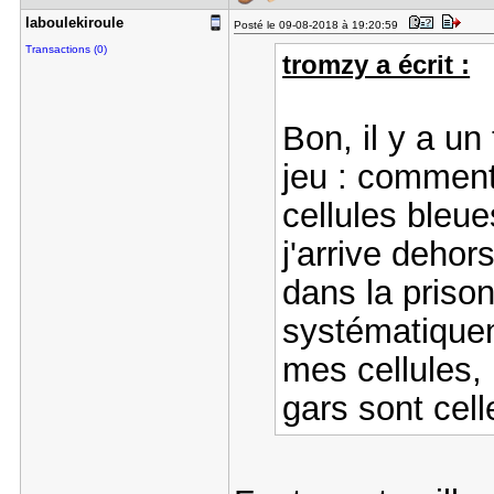
laboulekir​oule
Posté le 09-08-2018 à 19:20:59
Transactions (0)
tromzy a écrit :
Bon, il y a un
jeu : comment
cellules bleu
j'arrive dehor
dans la prison
systématiquem
mes cellules,
gars sont cell