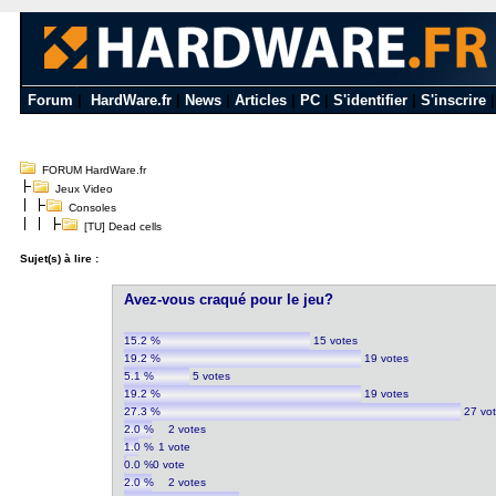
Forum
|
HardWare.fr
|
News
|
Articles
|
PC
|
S'identifier
|
S'inscrire
FORUM HardWare.fr
Jeux Video
Consoles
[TU] Dead cells
Sujet(s) à lire :
Avez-vous craqué pour le jeu?
15.2 %
15 votes
19.2 %
19 votes
5.1 %
5 votes
19.2 %
19 votes
27.3 %
27 vo
2.0 %
2 votes
1.0 %
1 vote
0.0 %
0 vote
2.0 %
2 votes