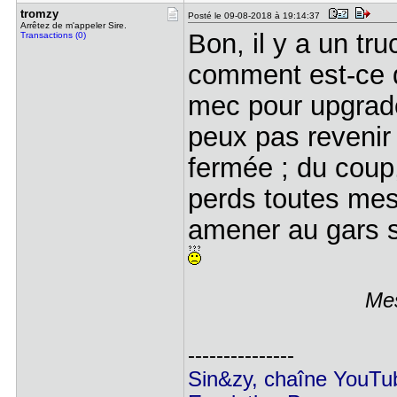
tromzy
Posté le 09-08-2018 à 19:14:37
Arrêtez de m'appeler Sire.
Bon, il y a un tru
Transactions (0)
comment est-ce q
mec pour upgrade
peux pas revenir 
fermée ; du coup
perds toutes mes 
amener au gars so
Mes
---------------
Sin&zy, chaîne YouTub