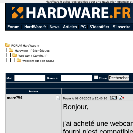
HardWare.fr utilise des cookies pour une navigation optimale et de
Forum
|
HardWare.fr
|
News
|
Articles
|
PC
|
S'identifier
|
S'inscrire
FORUM HardWare.fr
Hardware - Périphériques
Webcam / Caméra IP
webcam sur port USB2
Mot :
Pseudo :
Filtrer
Auteur
marc754
Posté le 08-04-2005 à 15:40:36
Bonjour,
j'ai acheté une webcam
fourni n'est compatib