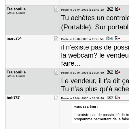
Fraisouill​e
Posté le 08-04-2005 à 15:43:15
Grouik Grouik
Tu achètes un contro
(Portable). Sur portabl
marc754
Posté le 10-04-2005 à 11:22:50
il n'existe pas de poss
la webcam? le vendeur
faire...
Fraisouill​e
Posté le 10-04-2005 à 18:34:59
Grouik Grouik
Le vendeur, il t'a dit 
Tu n'as plus qu'à ache
bob737
Posté le 22-04-2005 à 08:39:46
marc754 a écrit :
il n'existe pas de possibilité de 
programme permettant de la faire