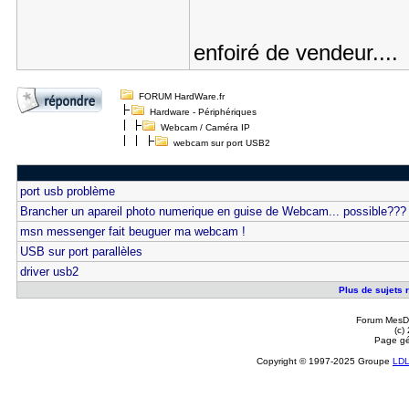
enfoiré de vendeur....
FORUM HardWare.fr
Hardware - Périphériques
Webcam / Caméra IP
webcam sur port USB2
port usb problème
Brancher un apareil photo numerique en guise de Webcam... possible???
msn messenger fait beuguer ma webcam !
USB sur port parallèles
driver usb2
Plus de sujets 
Forum MesDi
(c)
Page gé
Copyright © 1997-2025 Groupe
LD