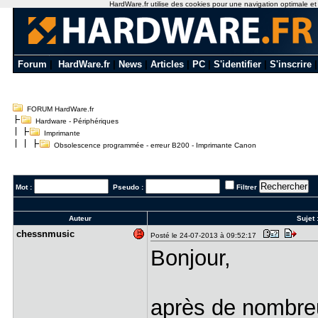
HardWare.fr utilise des cookies pour une navigation optimale et de
Forum
|
HardWare.fr
|
News
|
Articles
|
PC
|
S'identifier
|
S'inscrire
FORUM HardWare.fr
Hardware - Périphériques
Imprimante
Obsolescence programmée - erreur B200 - Imprimante Canon
Mot :
Pseudo :
Filtrer
Auteur
Sujet 
chessnmusi​c
Posté le 24-07-2013 à 09:52:17
Bonjour,
après de nombre