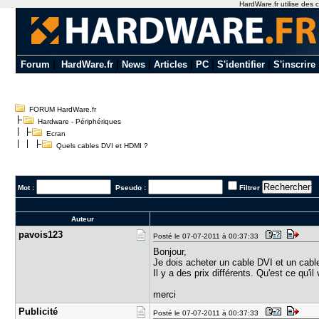
HardWare.fr utilise des c
Forum
|
HardWare.fr
|
News
|
Articles
|
PC
|
S'identifier
|
S'inscrire
FORUM HardWare.fr
Hardware - Périphériques
Ecran
Quels cables DVI et HDMI ?
Mot :
Pseudo :
Filtrer
Auteur
pavois123
Posté le 07-07-2011 à 00:37:33
Bonjour,
Je dois acheter un cable DVI et un cab
Il y a des prix différents. Qu'est ce qu'i
merci
Publicité
Posté le 07-07-2011 à 00:37:33