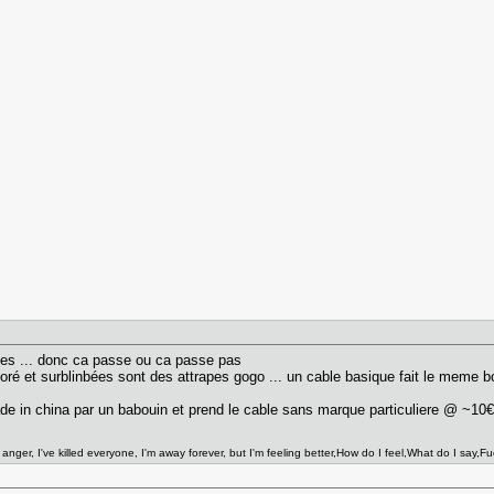
ues ... donc ca passe ou ca passe pas
ré et surblinbées sont des attrapes gogo ... un cable basique fait le meme 
made in china par un babouin et prend le cable sans marque particuliere @ ~10
t anger, I've killed everyone, I'm away forever, but I'm feeling better,How do I feel,What do I say,Fu