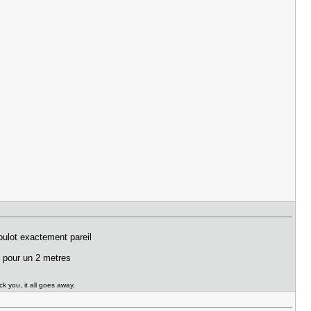
boulot exactement pareil
€ pour un 2 metres
ck you, it all goes away,