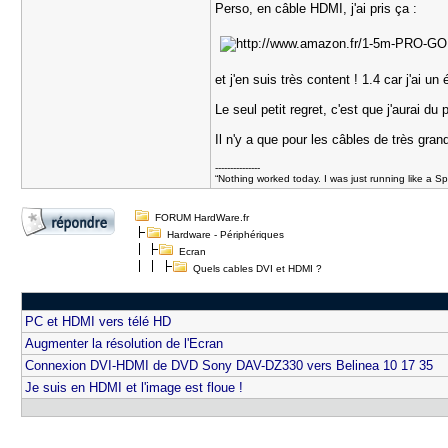
Perso, en câble HDMI, j'ai pris ça :
et j'en suis très content ! 1.4 car j'ai un
Le seul petit regret, c'est que j'aurai 
Il n'y a que pour les câbles de très gra
---------------
“Nothing worked today. I was just running like a S
FORUM HardWare.fr
Hardware - Périphériques
Ecran
Quels cables DVI et HDMI ?
PC et HDMI vers télé HD
Augmenter la résolution de l'Ecran
Connexion DVI-HDMI de DVD Sony DAV-DZ330 vers Belinea 10 17 35
Je suis en HDMI et l'image est floue !