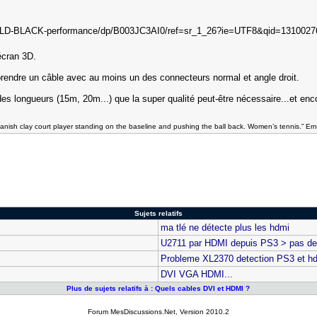
 écran 3D.
du prendre un câble avec au moins un des connecteurs normal et angle droit.
ndes longueurs (15m, 20m...) que la super qualité peut-être nécessaire...et enc
panish clay court player standing on the baseline and pushing the ball back. Women’s tennis.” Ern
Sujets relatifs
ma tlé ne détecte plus les hdmi
U2711 par HDMI depuis PS3 > pas de
Probleme XL2370 detection PS3 et h
DVI VGA HDMI...
Plus de sujets relatifs à : Quels cables DVI et HDMI ?
Forum MesDiscussions.Net
, Version 2010.2