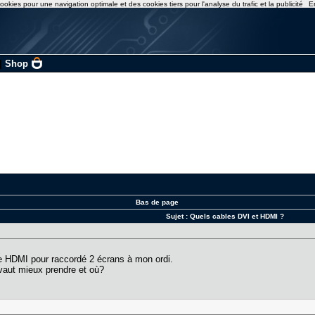
ookies pour une navigation optimale et des cookies tiers pour l'analyse du trafic et la publicité
E
|
Shop
Bas de page
Sujet :
Quels cables DVI et HDMI ?
le HDMI pour raccordé 2 écrans à mon ordi.
l vaut mieux prendre et où?