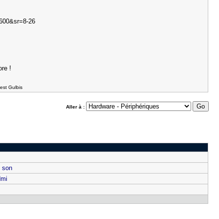
ore !
est Gulbis
Aller à :
 son
dmi