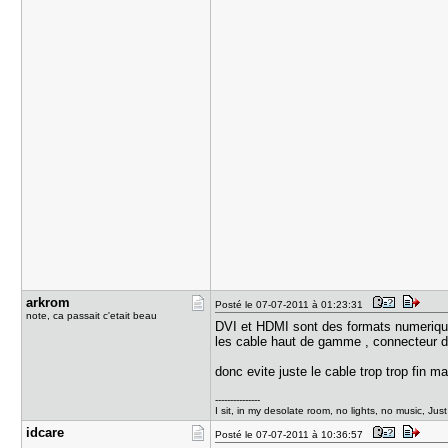
arkrom
Posté le 07-07-2011 à 01:23:31
note, ca passait c'etait beau
DVI et HDMI sont des formats numeriq
les cable haut de gamme , connecteur do
donc evite juste le cable trop trop fin 
---------------
I sit, in my desolate room, no lights, no music, Jus
idcare
Posté le 07-07-2011 à 10:36:57