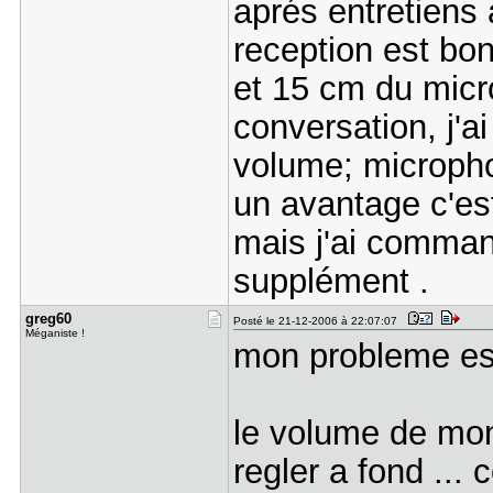
aprés entretiens
reception est bon
et 15 cm du micr
conversation, j'ai
volume; microph
un avantage c'est
mais j'ai comma
supplément .
greg60
Posté le 21-12-2006 à 22:07:07
Méganiste !
mon probleme es
le volume de mon 
regler a fond ...