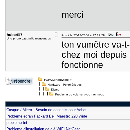
merci
hubert57
Posté le 22-12-2006 à 17:17:29
Une photo vaut mille mensonges
ton vumêtre va-t-
chez moi depuis 
fonctionne
FORUM HardWare.fr
Hardware - Périphériques
Divers
Probleme de volume avec mon micro
Casque / Micro - Besoin de conseils pour Achat
Probleme écran Packard Bell Maestro 220 Wide
probleme tnt
Problème d'installation de clé WIFI NetGear