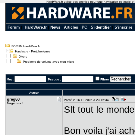
HardWare.fr utilise des cookies pour une navigation optimale et de
Forum
|
HardWare.fr
|
News
|
Articles
|
PC
|
S'identifier
|
S'inscrire
FORUM HardWare.fr
Hardware - Périphériques
Divers
Probleme de volume avec mon micro
Mot :
Pseudo :
Filtrer
Auteur
greg60
Posté le 16-12-2006 à 23:15:34
Méganiste !
Slt tout le monde
Bon voila j'ai ac