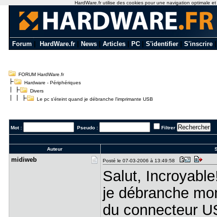
HardWare.fr utilise des cookies pour une navigation optimale et de
Forum
|
HardWare.fr
|
News
|
Articles
|
PC
|
S'identifier
|
S'inscrire
FORUM HardWare.fr
Hardware - Périphériques
Divers
Le pc s'éteint quand je débranche l'imprimante USB
Mot :
Pseudo :
Filtrer
Auteur
S
midiweb
Posté le 07-03-2006 à 13:49:58
Salut, Incroyabl
je débranche m
du connecteur US