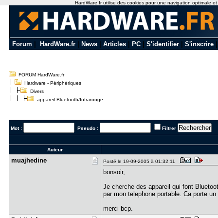
HardWare.fr utilise des cookies pour une navigation optimale et de
Forum
|
HardWare.fr
|
News
|
Articles
|
PC
|
S'identifier
|
S'inscrire
FORUM HardWare.fr
Hardware - Périphériques
Divers
appareil Bluetooth/Infrarouge
Mot :
Pseudo :
Filtrer
Auteur
muajhedine
Posté le 19-09-2005 à 01:32:11
bonsoir,
Je cherche des appareil qui font Bluetoot
par mon telephone portable. Ca porte un
merci bcp.