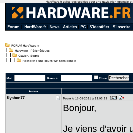
HardWare.fr utilise des cookies pour une navigation optimale et de
Forum
|
HardWare.fr
|
News
|
Articles
|
PC
|
S'identifier
|
S'inscrire
FORUM HardWare.fr
Hardware - Périphériques
Clavier / Souris
Recherche une souris Wifi sans dongle
Mot :
Pseudo :
Filtrer
Auteur
Kysban77
Posté le 16-08-2021 à 13:03:23
Bonjour,
Je viens d'avoir