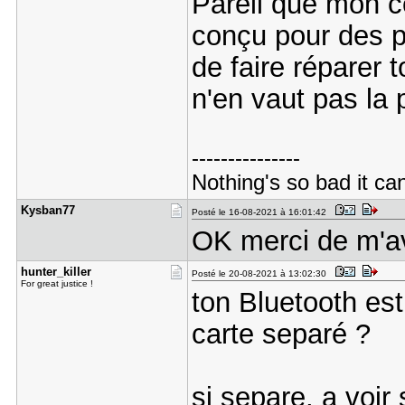
Pareil que mon co
conçu pour des pé
de faire réparer 
n'en vaut pas la 
---------------
Nothing's so bad it ca
Kysban77
Posté le 16-08-2021 à 16:01:42
OK merci de m'a
hunter_kil​ler
Posté le 20-08-2021 à 13:02:30
For great justice !
ton Bluetooth est
carte separé ?
si separe, a voir 