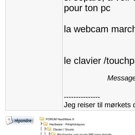
pour ton pc
la webcam marche
le clavier /touc
Message 
---------------
Jeg reiser til mørkets 
FORUM HardWare.fr
Hardware - Périphériques
Clavier / Souris
Recherche une souris Wifi sans dongle