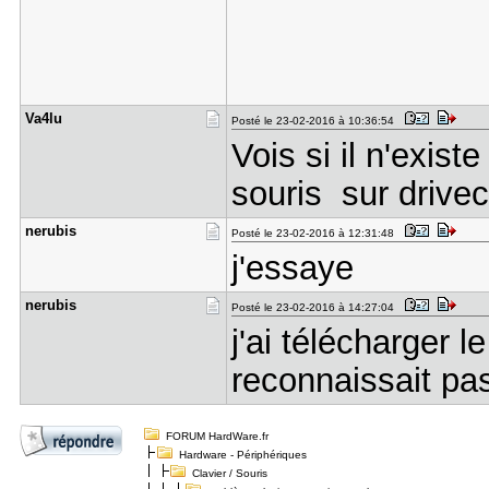
Va4lu
Posté le 23-02-2016 à 10:36:54
Vois si il n'exist
souris sur drive
nerubis
Posté le 23-02-2016 à 12:31:48
j'essaye
nerubis
Posté le 23-02-2016 à 14:27:04
j'ai télécharger le
reconnaissait pas
FORUM HardWare.fr
Hardware - Périphériques
Clavier / Souris