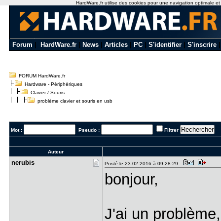
HardWare.fr utilise des cookies pour une navigation optimale et de
Forum
|
HardWare.fr
|
News
|
Articles
|
PC
|
S'identifier
|
S'inscrire
FORUM HardWare.fr
Hardware - Périphériques
Clavier / Souris
problème clavier et souris en usb
Mot :
Pseudo :
Filtrer
Auteur
nerubis
Posté le 23-02-2016 à 09:28:29
bonjour,
J'ai un problème