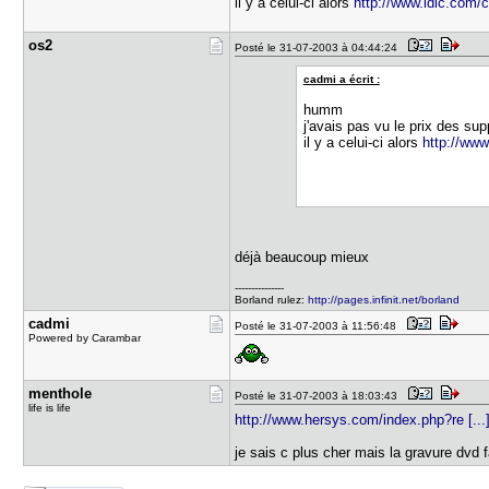
il y a celui-ci alors
http://www.ldlc.com/
os2
Posté le 31-07-2003 à 04:44:24
cadmi a écrit :
humm
j'avais pas vu le prix des sup
il y a celui-ci alors
http://www
déjà beaucoup mieux
---------------
Borland rulez:
http://pages.infinit.net/borland
cadmi
Posté le 31-07-2003 à 11:56:48
Powered by Carambar
menthole
Posté le 31-07-2003 à 18:03:43
life is life
http://www.hersys.com/index.php?re [...
je sais c plus cher mais la gravure dvd 