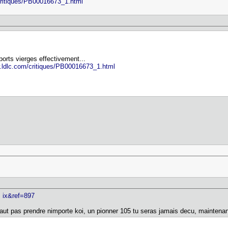
critiques/PB00016673_1.html
ports vierges effectivement...
.ldlc.com/critiques/PB00016673_1.html
] ix&ref=897
faut pas prendre nimporte koi, un pionner 105 tu seras jamais decu, maintenan