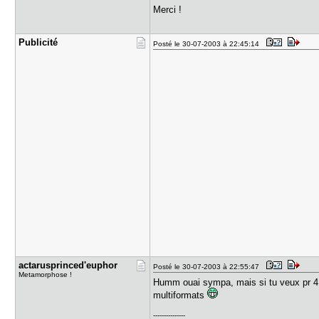
Merci !
Publicité
Posté le 30-07-2003 à 22:45:14
actaruspri​nced'eupho​r
Posté le 30-07-2003 à 22:55:47
Metamorphose !
Humm ouai sympa, mais si tu veux pr 41
multiformats
---------------