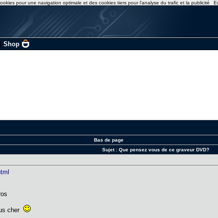
ookies pour une navigation optimale et des cookies tiers pour l'analyse du trafic et la publicité
E
|
Shop
Bas de page
Sujet :
Que pensez vous de ce graveur DVD?
html
ros
plus cher