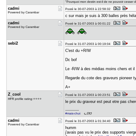
"Pourquoi mon destin est-il de ne pouvoir cesser 
cadmi
Posté le 30-07-2003 à 22:58:32
Powered by Carambar
c sur mais je suis à 300 balles près hél
cadmi
Posté le 31-07-2003 à 00:01:22
Powered by Carambar
sebi2
Posté le 31-07-2003 à 00:19:04
C'est du +R/W
Dc bof
Le -R/W à des médias moins chers et il 
Regarde du cote des graveurs pioneer t
A+
Z_cool
Posté le 31-07-2003 à 00:23:51
HFR profile rating:⭐⭐⭐⭐
le prix du graveur est peut etre pas ch
---------------
#mais-chut
ᓚᘏᗢ
cadmi
Posté le 31-07-2003 à 01:34:40
Powered by Carambar
humm
j'avais pas vu le prix des supports vierg