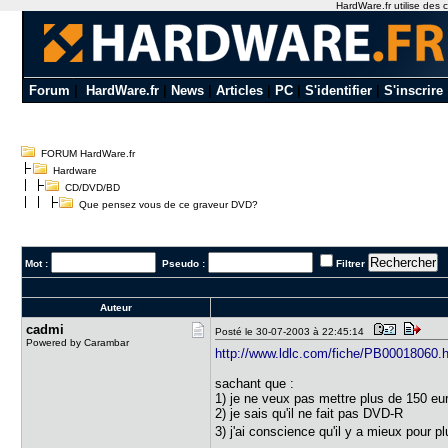
HardWare.fr utilise des c
Forum
|
HardWare.fr
|
News
|
Articles
|
PC
|
S'identifier
|
S'inscrire
FORUM HardWare.fr
Hardware
CD/DVD/BD
Que pensez vous de ce graveur DVD?
Mot :
Pseudo :
Filtrer
Auteur
cadmi
Posté le 30-07-2003 à 22:45:14
Powered by Carambar
http://www.ldlc.com/fiche/PB00018060.
sachant que :
1) je ne veux pas mettre plus de 150 eu
2) je sais qu'il ne fait pas DVD-R
3) j'ai conscience qu'il y a mieux pour 