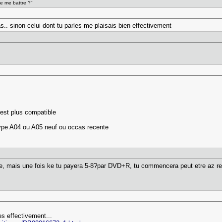
de me battre ?"
as.. sinon celui dont tu parles me plaisais bien effectivement
est plus compatible
ype A04 ou A05 neuf ou occas recente
ere, mais une fois ke tu payera 5-8?par DVD+R, tu commencera peut etre az reg
es effectivement...