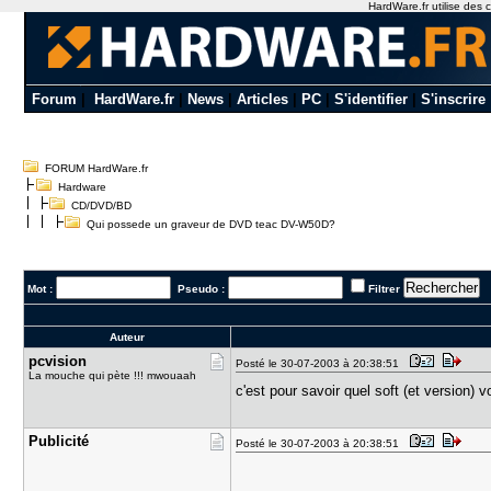
HardWare.fr utilise des c
Forum
|
HardWare.fr
|
News
|
Articles
|
PC
|
S'identifier
|
S'inscrire
FORUM HardWare.fr
Hardware
CD/DVD/BD
Qui possede un graveur de DVD teac DV-W50D?
Mot :
Pseudo :
Filtrer
Auteur
pcvision
Posté le 30-07-2003 à 20:38:51
La mouche qui pète !!! mwouaah
c'est pour savoir quel soft (et version) 
Publicité
Posté le 30-07-2003 à 20:38:51