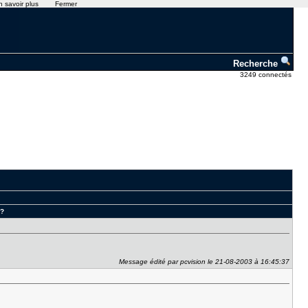
n savoir plus
Fermer
Recherche
3249 connectés
D?
Message édité par pcvision le 21-08-2003 à 16:45:37