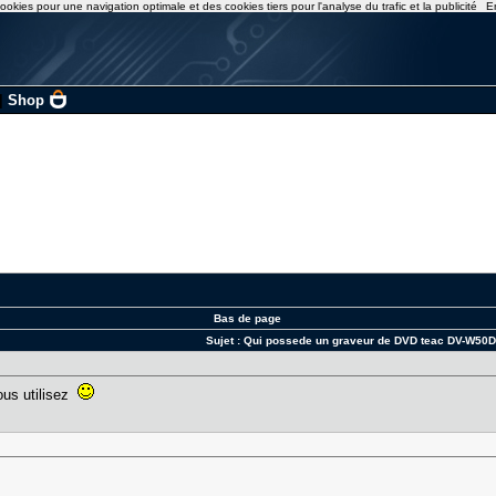
ookies pour une navigation optimale et des cookies tiers pour l'analyse du trafic et la publicité
E
|
Shop
Bas de page
Sujet :
Qui possede un graveur de DVD teac DV-W50
vous utilisez