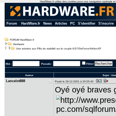
HardWare.fr utilise des cookies pour une navigation optimale et de
Forum
|
HardWare.fr
|
News
|
Articles
|
PC
|
S'identifier
|
S'inscrire
FORUM HardWare.fr
Hardware
Une solution aux PBs de stabilité sur le couple KG7/GeForce/AthlonXP
Mot :
Pseudo :
Filtrer
Auteur
Sujet :
Une
Lancelot88​8
Posté le 29-12-2001 à 20:05:40
Oyé oyé braves 