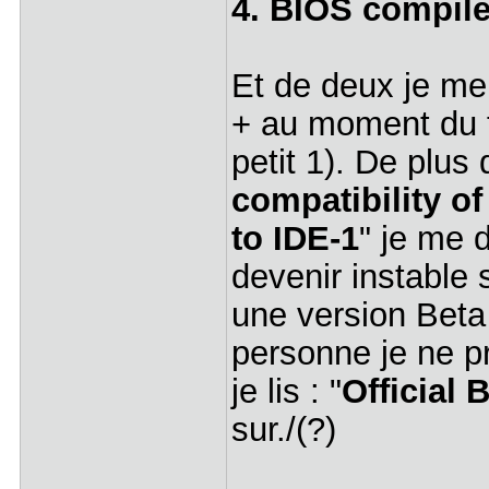
4. BIOS compile
Et de deux je me
+ au moment du f
petit 1). De plus 
compatibility 
to IDE-1
" je me 
devenir instable 
une version Beta 
personne je ne p
je lis : "
Official 
sur./(?)