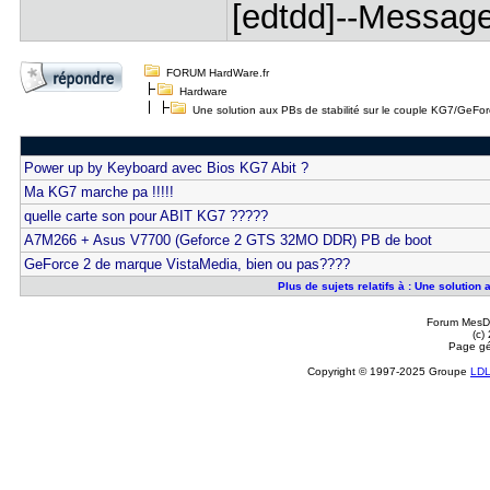
[edtdd]--Message
FORUM HardWare.fr
Hardware
Une solution aux PBs de stabilité sur le couple KG7/GeFo
Power up by Keyboard avec Bios KG7 Abit ?
Ma KG7 marche pa !!!!!
quelle carte son pour ABIT KG7 ?????
A7M266 + Asus V7700 (Geforce 2 GTS 32MO DDR) PB de boot
GeForce 2 de marque VistaMedia, bien ou pas????
Plus de sujets relatifs à : Une solutio
Forum MesDi
(c)
Page gé
Copyright © 1997-2025 Groupe
LD