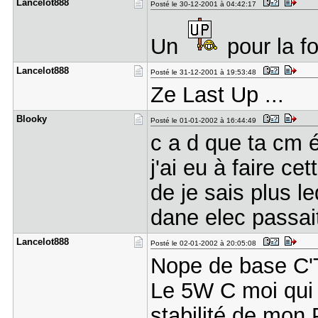
Lancelot88​8
Posté le 30-12-2001 à 04:42:17
Un
pour la f
Lancelot88​8
Posté le 31-12-2001 à 19:53:48
Ze Last Up ...
Blooky
Posté le 01-01-2002 à 16:44:49
c a d que ta cm é
j'ai eu à faire c
de je sais plus l
dane elec passai
Lancelot88​8
Posté le 02-01-2002 à 20:05:08
Nope de base C'T
Le 5W C moi qui l
stabilité de mon 