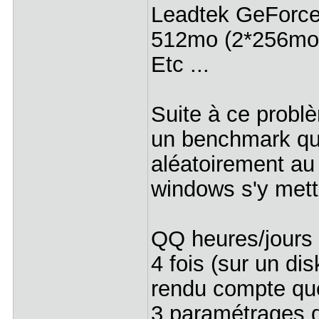
Leadtek GeForce
512mo (2*256m
Etc ...
Suite à ce problè
un benchmark quel
aléatoirement au
windows s'y metta
QQ heures/jours 
4 fois (sur un di
rendu compte que
3 paramétrages d