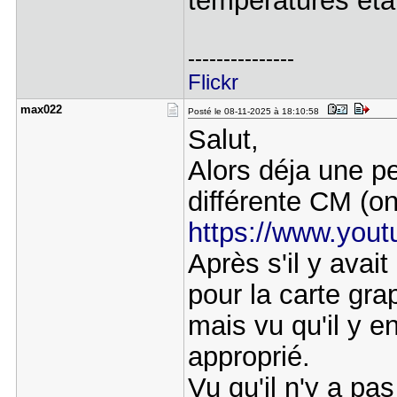
températures étai
---------------
Flickr
max022
Posté le 08-11-2025 à 18:10:58
Salut,
Alors déja une p
différente CM (on
https://www.yo
Après s'il y avai
pour la carte gr
mais vu qu'il y e
approprié.
Vu qu'il n'y a pa