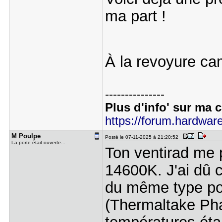
ma part !
À la revoyure c
---------------
Plus d'info' sur ma c
https://forum.hardware
M Poulpe
Posté le 07-11-2025 à 21:20:52
La porte était ouverte...
Ton ventirad me p
14600K. J'ai dû c
du même type pou
(Thermaltake Pha