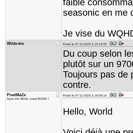
faible consommat
seasonic en me d
Je vise du WQH
Wilde-km
Posté le 07-11-2025 à 15:19:55
Du coup selon les
plutôt sur un 97
Toujours pas de p
contre.
PixelMaZe
Posté le 07-11-2025 à 19:06:14
Save the World, instal BOINC !
Hello, World
Voici déjà une pr