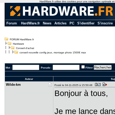
HardWare.fr utilise des cookies pour une navigation optimale et de
Forum
|
HardWare.fr
|
News
|
Articles
|
PC
|
S'identifier
|
S'inscrire
FORUM HardWare.fr
Hardware
Conseil d'achat
conseil nouvelle config jeux, montage photo 1500€ max
Mot :
Pseudo :
Filtrer
Auteur
Suj
Wilde-km
Posté le 04-11-2025 à 15:50:48
Bonjour à tous,
Je me lance dans