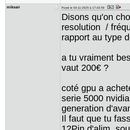
miksair
Posté le 04-11-2025 à 17:43:59
Disons qu'on choi
resolution / fréq
rapport au type d
a tu vraiment be
vaut 200€ ?
coté gpu a achete
serie 5000 nvidia
generation d'avan
Il faut que tu fa
12Pin d'alim, so