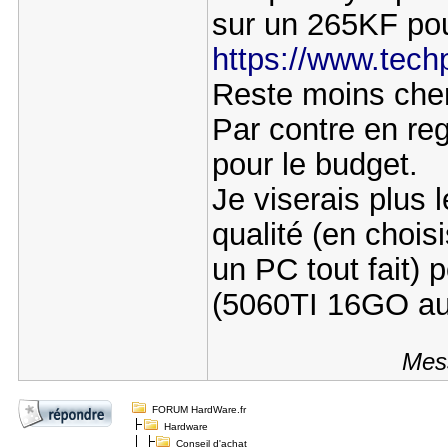
sur un 265KF po
https://www.tech
Reste moins che
Par contre en r
pour le budget.
Je viserais plus
qualité (en choi
un PC tout fait)
(5060TI 16GO au 
Mess
FORUM HardWare.fr
Hardware
Conseil d'achat