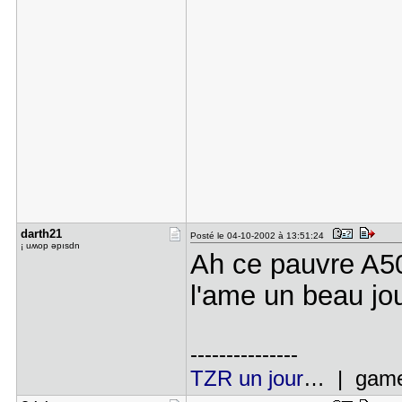
darth21
Posté le 04-10-2002 à 13:51:24
¡ uʍop ǝpısdn
Ah ce pauvre A5
l'ame un beau jou
---------------
TZR un jour
… | gamer