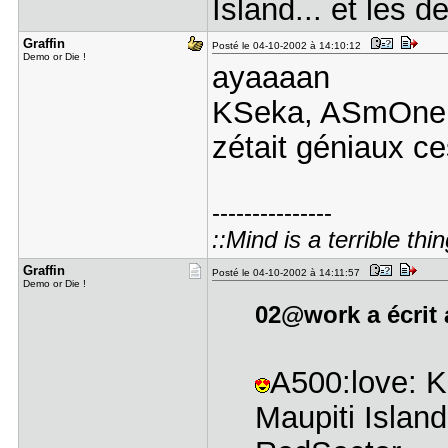
Island... et les 
Graffin
Posté le 04-10-2002 à 14:10:12
Demo or Die !
ayaaaan
KSeka, ASmOne, 
zétait géniaux c
---------------
::Mind is a terrible thin
Graffin
Posté le 04-10-2002 à 14:11:57
Demo or Die !
02@work a écrit 
A500:love: K
Maupiti Islan