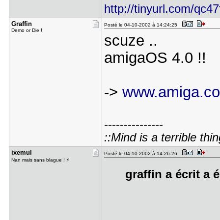
http://tinyurl.com/qc47
Graffin
Posté le 04-10-2002 à 14:24:25
Demo or Die !
scuze ..
amigaOS 4.0 !!
->
www.amiga.c
---------------
::Mind is a terrible thin
ixemul
Posté le 04-10-2002 à 14:26:26
Nan mais sans blague ! ⚡
graffin a écrit a 