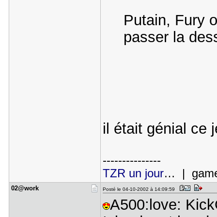
Putain, Fury of
passer la dess
il était génial ce 
---------------
TZR un jour
… | gamer
02@work
Posté le 04-10-2002 à 14:09:59
A500:love: Kick