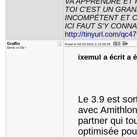
VA APPRENDRE ET 
TOI C'EST UN GRAN
INCOMPÉTENT ET C'
ICI FAUT S'Y CONNAI
http://tinyurl.com/qc47
Graffin
Posté le 04-10-2002 à 14:29:36
Demo or Die !
ixemul a écrit a 
Le 3.9 est sor
avec Amithlon
partner qui t
optimisée pour