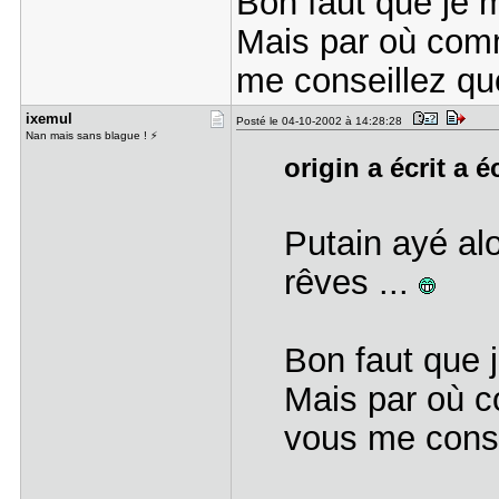
Bon faut que je m
Mais par où comm
me conseillez qu
ixemul
Posté le 04-10-2002 à 14:28:28
Nan mais sans blague ! ⚡
origin a écrit a é
Putain ayé alo
rêves ...
Bon faut que j
Mais par où c
vous me conse