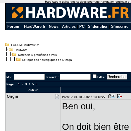
HardWare.fr utilise des cookies pour une navigation optimale et de
Forum
|
HardWare.fr
|
News
|
Articles
|
PC
|
S'identifier
|
S'inscrire
FORUM HardWare.fr
Hardware
Matériels & problèmes divers
Le topic des nostalgiques de l'Amiga
Mot :
Pseudo :
Filtrer
Page :
1
2
3
4
5
6
Auteur
Origin
Posté le 04-10-2002 à 13:48:27
Ben oui,
On doit bien être