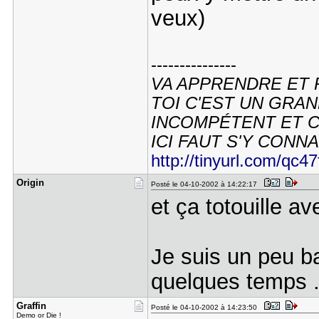
veux)
---------------
VA APPRENDRE ET 
TOI C'EST UN GRAN
INCOMPÉTENT ET C'
ICI FAUT S'Y CONNAI
http://tinyurl.com/qc47
Origin
Posté le 04-10-2002 à 14:22:17
et ça totouille 
Je suis un peu b
quelques temps .
Graffin
Posté le 04-10-2002 à 14:23:50
Demo or Die !