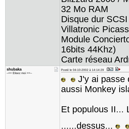
32 Mo RAM
Disque dur SCS
Villatronic Picas
Module Concierto
16bits 44Khz)
Carte réseau Ard
shubaka
Posté le 04-10-2002 à 14:14:29
--== Elisez moi ==--
J'y ai passe 
aussi Monkey isla
Et populous II..
......dessus...