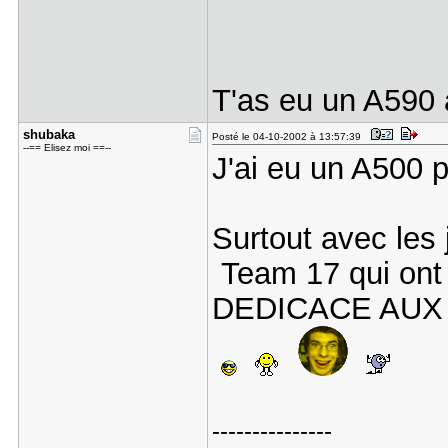
T'as eu un A590
shubaka
Posté le 04-10-2002 à 13:57:39
--== Elisez moi ==--
J'ai eu un A500 plu
Surtout avec les 
Team 17 qui ont 
DEDICACE AU
---------------