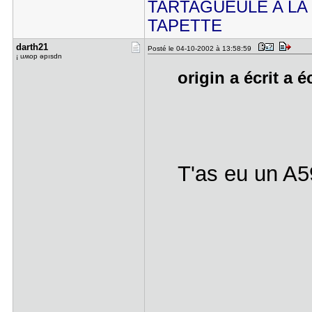
TARTAGUEULE A LA
TAPETTE
darth21
Posté le 04-10-2002 à 13:58:59
¡ uʍop ǝpısdn
origin a écrit a é
T'as eu un A