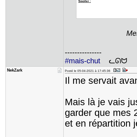
Spoiler :
Mes
---------------
#mais-chut
ᓚᘏᗢ
NekZark
Posté le 05-04-2021 à 17:45:36
Il me servait ava
Mais là je vais 
garder que mes 
et en répartition j