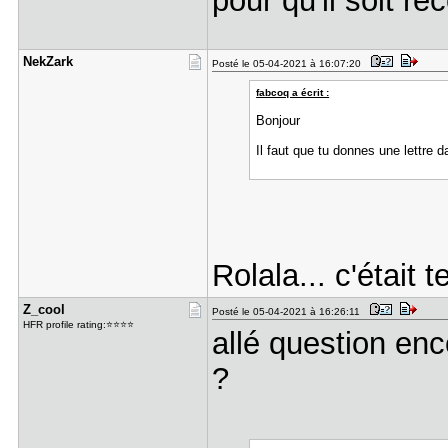
pour qu'il soit re
NekZark
Posté le 05-04-2021 à 16:07:20
fabcoq a écrit :
Bonjour
Il faut que tu donnes une lettre d
Rolala... c'était 
Z_cool
Posté le 05-04-2021 à 16:26:11
HFR profile rating:⭐⭐⭐⭐
allé question enco
?