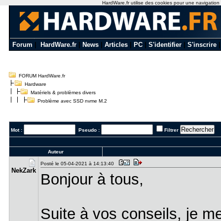
HardWare.fr utilise des cookies pour une navigation op
Forum
|
HardWare.fr
|
News
|
Articles
|
PC
|
S'identifier
|
S'inscrire
FORUM HardWare.fr
Hardware
Matériels & problèmes divers
Problème avec SSD nvme M.2
Mot :
Pseudo :
Filtrer
Auteur
Posté le 05-04-2021 à 14:13:40
NekZark
Bonjour à tous,
Suite à vos conseils, je m