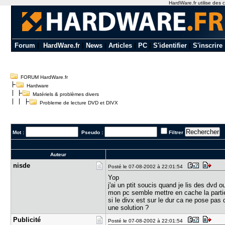
HardWare.fr utilise des c
Forum
|
HardWare.fr
|
News
|
Articles
|
PC
|
S'identifier
|
S'inscrire
FORUM HardWare.fr
Hardware
Matériels & problèmes divers
Probleme de lecture DVD et DIVX
Mot :
Pseudo :
Filtrer
Auteur
nisde
Posté le 07-08-2002 à 22:01:54
Yop
j'ai un ptit soucis quand je lis des dvd
mon pc semble mettre en cache la partie 
si le divx est sur le dur ca ne pose pas
une solution ?
Publicité
Posté le 07-08-2002 à 22:01:54