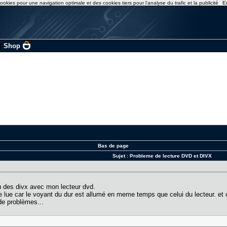
ookies pour une navigation optimale et des cookies tiers pour l'analyse du trafic et la publicité
E
|
Shop
Bas de page
Sujet :
Probleme de lecture DVD et DIVX
 ou des divx avec mon lecteur dvd.
lue car le voyant du dur est allumé en meme temps que celui du lecteur. et c'
 de problèmes...