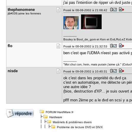
j'ai pas l'intention de ripper un dvd just
thephenome​ne
Posté le 08-08-2002 à 21:08:42
j&#039;aime les femmes
---------------
Bouley is Bool_de_gom et Ken et EviLRuLeZ Kobb
flo
Posté le 08-08-2002 à 21:32:53
ben c'est que l'UDMA n'eest pas activé p
---------------
"Moi chui con, hein, mais putain j'aime çà." (Coluc
nisde
Posté le 09-08-2002 à 10:40:31
ok c'est dans les propriété du dvd ça
c'est en automatique, me détecte un pé
une autre idée ?
(bios, destruction d'XP... je suis ouvert
pfff mon 2ème pc a le dvd en scsi y a pa
FORUM HardWare.fr
Hardware
Matériels & problèmes divers
Probleme de lecture DVD et DIVX