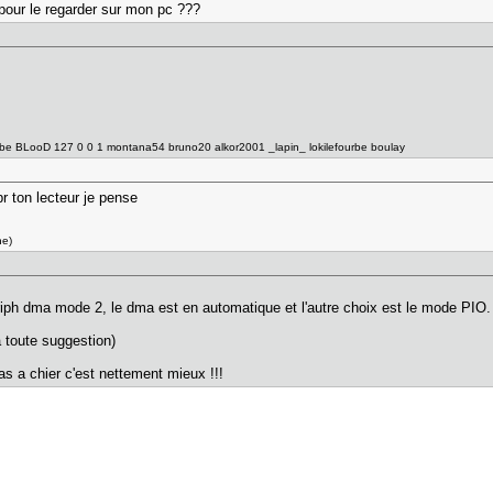
e pour le regarder sur mon pc ???
e BLooD 127 0 0 1 montana54 bruno20 alkor2001 _lapin_ lokilefourbe boulay
r ton lecteur je pense
he)
riph dma mode 2, le dma est en automatique et l'autre choix est le mode PI
 a toute suggestion)
s a chier c'est nettement mieux !!!