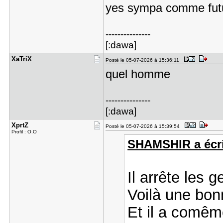
yes sympa comme futu
---------------
[:dawa]
XaTriX
Posté le 05-07-2026 à 15:36:11
quel homme
---------------
[:dawa]
XprtZ
Posté le 05-07-2026 à 15:39:54
Profil : O.O
SHAMSHIR a écri
Il arrête les g
Voilà une bon
Et il a comêm