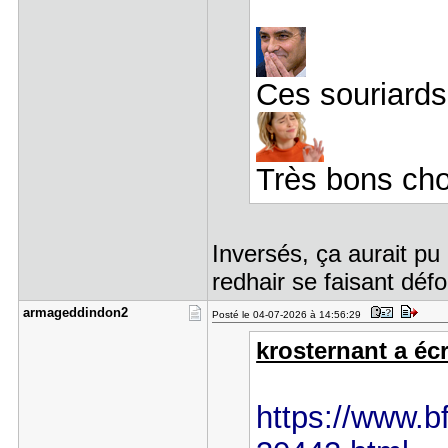
Ces souriards
Très bons cho
Inversés, ça aurait pu
redhair se faisant déf
armageddin​don2
Posté le 04-07-2026 à 14:56:29
krosternant a écri
https://www.bf