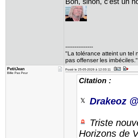
Bon, sinon, c'est un h
---------------
"La tolérance atteint un tel 
pas offenser les imbéciles."
PetitJean
Posté le 25-05-2026 à 12:03:11
Billie Pas Peur
Citation :
Drakeoz 
Triste nouve
Horizons de Ve