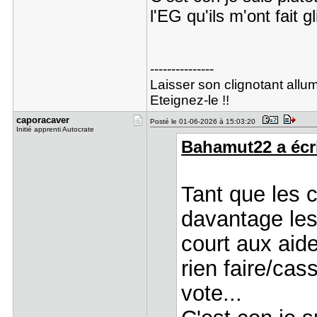
l'EG qu'ils m'ont fait g
---------------
Laisser son clignotant allu
Eteignez-le !!
caporacave​r
Posté le 01-06-2026 à 15:03:20
Initié apprenti Autocrate
Bahamut22 a écri
Tant que les c
davantage les
court aux aid
rien faire/cas
vote...