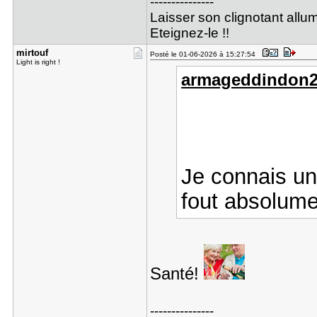
---------------
Laisser son clignotant allu
Eteignez-le !!
mirtouf
Posté le 01-06-2026 à 15:27:54
Light is right !
armageddindon2 a
Je connais un
fout absolume
Santé!
---------------