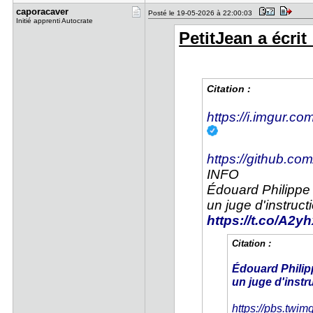
caporacave​r
Posté le 19-05-2026 à 22:00:03
Initié apprenti Autocrate
PetitJean a écrit 
Citation :
https://i.imgur.c
https://github.co
INFO
Édouard Philippe
un juge d'instruct
https://t.co/A2
Citation :
Édouard Philip
un juge d'instr
https://pbs.twi