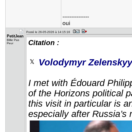
---------------
oui
Posté le 26-05-2026 à 14:15:16
PetitJean
Billie Pas
Citation :
Peur
Volodymyr Zelensky
I met with Édouard Phili
of the Horizons political p
this visit in particular is
especially after Russia’s