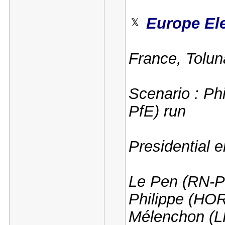
Europe El
France, Toluna
Scenario : P
PfE) run
Presidential e
Le Pen (RN-Pf
Philippe (HO
Mélenchon (L