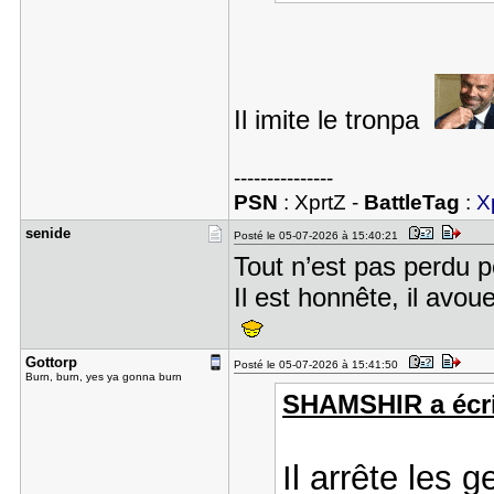
Il imite le tronpa
---------------
PSN
: XprtZ -
BattleTag
:
X
senide
Posté le 05-07-2026 à 15:40:21
Tout n’est pas perdu p
Il est honnête, il avo
Gottorp
Posté le 05-07-2026 à 15:41:50
Burn, burn, yes ya gonna burn
SHAMSHIR a écri
Il arrête les g