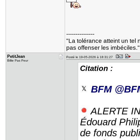
---------------
"La tolérance atteint un tel 
pas offenser les imbéciles."
PetitJean
Posté le 19-05-2026 à 18:31:27
Billie Pas Peur
Citation :
BFM @BF
ALERTE I
Édouard Phil
de fonds publi