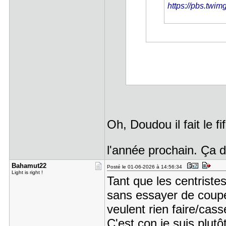
https://pbs.twi
Oh, Doudou il fait le fi
l'année prochain. Ça d
Bahamut22
Posté le 01-06-2026 à 14:56:34
Light is right !
Tant que les centristes
sans essayer de coupe
veulent rien faire/cass
C'est con je suis plut