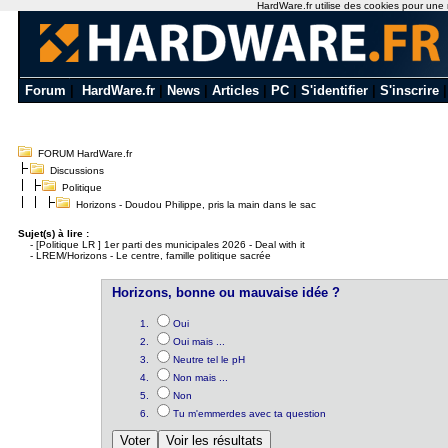
HardWare.fr utilise des cookies pour une n
Forum
|
HardWare.fr
|
News
|
Articles
|
PC
|
S'identifier
|
S'inscrire
FORUM HardWare.fr
Discussions
Politique
Horizons - Doudou Philippe, pris la main dans le sac
Sujet(s) à lire :
-
[Politique LR ] 1er parti des municipales 2026 - Deal with it
-
LREM/Horizons - Le centre, famille politique sacrée
Horizons, bonne ou mauvaise idée ?
Oui
Oui mais ...
Neutre tel le pH
Non mais ...
Non
Tu m'emmerdes avec ta question