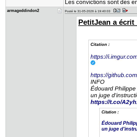
Les convictions sont des e
armageddin​don2
Posté le 31-05-2026 à 19:40:03
PetitJean a écrit 
Citation :
https://i.imgur.c
https://github.co
INFO
Édouard Philippe
un juge d'instruct
https://t.co/A2
Citation :
Édouard Philip
un juge d'instr