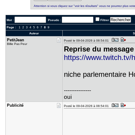
Attention si vous cliquez sur "voir les résultats" vous ne pourrez plus vote
Mot :
Pseudo :
Filtrer
Page :
1
2
3
4
5
6
7
8
9
Auteur
S
PetitJean
Posté le 09-04-2026 à 08:54:01
Billie Pas Peur
Reprise du message 
https://www.twitch.tv
niche parlementaire H
---------------
oui
Publicité
Posté le 09-04-2026 à 08:54:01