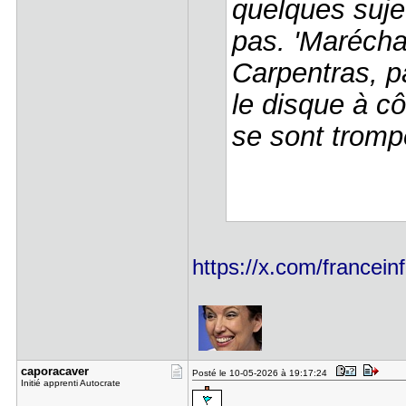
quelques suje
pas. 'Maréchal
Carpentras, pa
le disque à cô
se sont trompé
https://x.com/francei
caporacave​r
Posté le 10-05-2026 à 19:17:24
Initié apprenti Autocrate