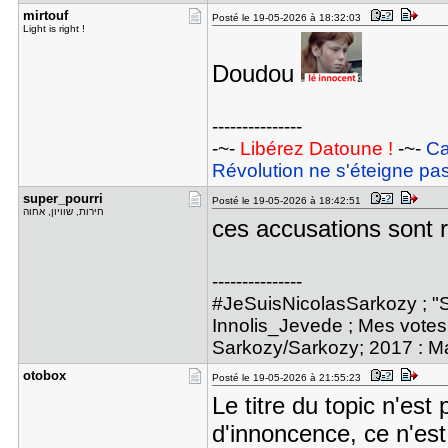
mirtouf
Posté le 19-05-2026 à 18:32:03
Light is right !
Doudou
---------------
-~-
Libérez Datoune !
-~-
Ca
Révolution ne s'éteigne pas
super_pour​ri
Posté le 19-05-2026 à 18:42:51
חירות, שוויון, אחוה
ces accusations sont r
---------------
#JeSuisNicolasSarkozy ; "S
Innolis_Jevede ; Mes votes 
Sarkozy/Sarkozy; 2017 : M
otobox
Posté le 19-05-2026 à 21:55:23
Le titre du topic n'est 
d'innoncence, ce n'es