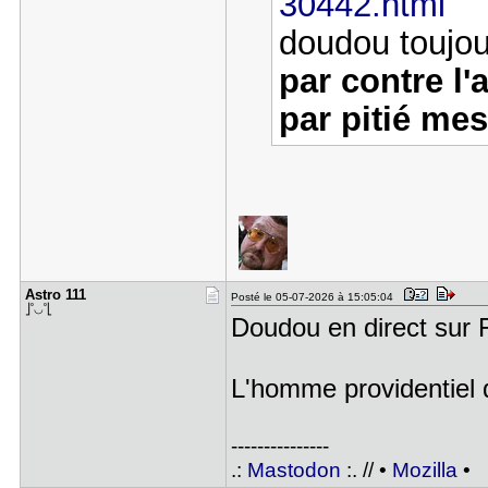
30442.html
doudou toujour
par contre l
par pitié mes
Astro 111
Posté le 05-07-2026 à 15:05:04
⎦˚◡˚⎣
Doudou en direct sur 
L'homme providentiel q
---------------
.:
Mastodon
:. // •
Mozilla
•