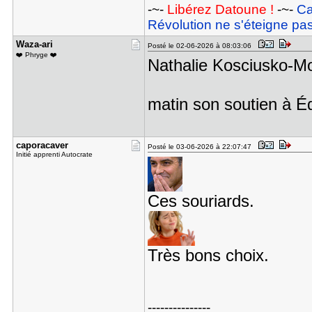
-~-
Libérez Datoune !
-~-
Ca
Révolution ne s'éteigne pas
Waza-ari
Posté le 02-06-2026 à 08:03:06
❤️ Phryge ❤️
Nathalie Kosciusko-Mo
matin son soutien à 
caporacave​r
Posté le 03-06-2026 à 22:07:47
Initié apprenti Autocrate
Ces souriards.
Très bons choix.
---------------