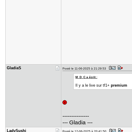
GladiaS
Posté le 11-06-2025 à 21:29:53
M_D_C a écrit :
Il y a le live sur tf1+
premium
---------------
--- Gladia ---
LadySushi
Posté le 12-06-2025 à 20:41:50