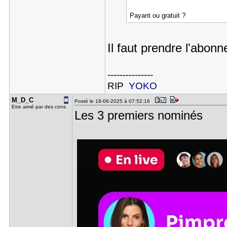
Payant ou gratuit ?
Il faut prendre l'abon
---------------
RIP
YOKO
M_D_C
Posté le 18-06-2025 à 07:52:16
Etre aimé par des cons
Les 3 premiers nominés