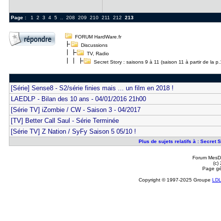
Page :
1
2
3
4
5
..
208
209
210
211
212
213
FORUM HardWare.fr
Discussions
TV, Radio
Secret Story : saisons 9 à 11 (saison 11 à partir de la p
[Série] Sense8 - S2/série finies mais ... un film en 2018 !
LAEDLP - Bilan des 10 ans - 04/01/2016 21h00
[Série TV] iZombie / CW - Saison 3 - 04/2017
[TV] Better Call Saul - Série Terminée
[Série TV] Z Nation / SyFy Saison 5 05/10 !
Plus de sujets relatifs à : Secret S
Forum MesDi
(c)
Page gé
Copyright © 1997-2025 Groupe
LD