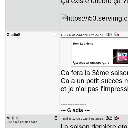
Ça existe encore ça 
GladiaS
Posté le 02-06-2026 à 20:04:01
Rem82 a écrit :
Ça existe encore ça ?!
Ca fera la 3ème saiso
Ca a un petit succès m
et je n'ai pas l'impre
---------------
--- Gladia ---
M_D_C
Posté le 13-06-2026 à 01:28:58
Etre aimé par des cons
La saison dernière et