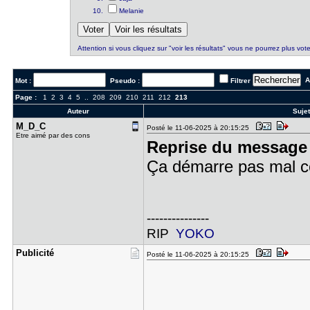
Melanie
Attention si vous cliquez sur "voir les résultats" vous ne pourrez plus vote
Al
Mot :
Pseudo :
Filtrer
Page :
1
2
3
4
5
..
208
209
210
211
212
213
Auteur
Sujet
M_D_C
Posté le 11-06-2025 à 20:15:25
Etre aimé par des cons
Reprise du message 
Ça démarre pas mal cet
---------------
RIP
YOKO
Publicité
Posté le 11-06-2025 à 20:15:25