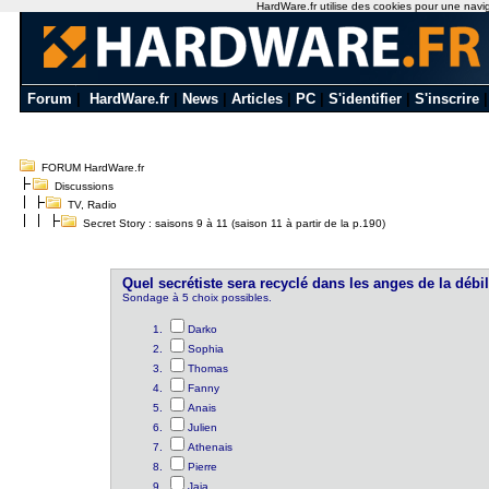
HardWare.fr utilise des cookies pour une naviga
Forum
|
HardWare.fr
|
News
|
Articles
|
PC
|
S'identifier
|
S'inscrire
FORUM HardWare.fr
Discussions
TV, Radio
Secret Story : saisons 9 à 11 (saison 11 à partir de la p.190)
Quel secrétiste sera recyclé dans les anges de la débil
Sondage à 5 choix possibles.
Darko
Sophia
Thomas
Fanny
Anais
Julien
Athenais
Pierre
Jaja