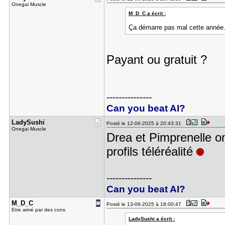
Onegai Muscle
M_D_C a écrit :
Ça démarre pas mal cette année. I
Payant ou gratuit ?
---------------
Can you beat AI?
LadySushi
Posté le 12-06-2025 à 20:43:31
Onegai Muscle
Drea et Pimprenelle o
profils téléréalité
---------------
Can you beat AI?
M_D_C
Posté le 13-06-2025 à 18:00:47
Etre aimé par des cons
LadySushi a écrit :