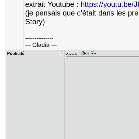
extrait Youtube :
https://youtu.
(je pensais que c'était dans les pr
Story)
---------------
--- Gladia ---
Publicité
Posté le