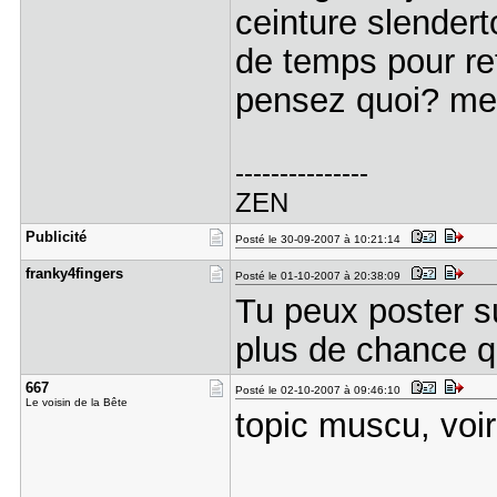
ceinture slendert
de temps pour re
pensez quoi? me
---------------
ZEN
Publicité
Posté le 30-09-2007 à 10:21:14
franky4fin​gers
Posté le 01-10-2007 à 20:38:09
Tu peux poster su
plus de chance q
667
Posté le 02-10-2007 à 09:46:10
Le voisin de la Bête
topic muscu, voir