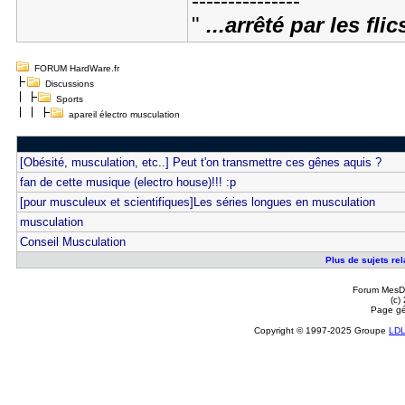
---------------
"
...arrêté par les fli
FORUM HardWare.fr
Discussions
Sports
apareil électro musculation
[Obésité, musculation, etc..] Peut t'on transmettre ces gênes aquis ?
fan de cette musique (electro house)!!! :p
[pour musculeux et scientifiques]Les séries longues en musculation
musculation
Conseil Musculation
Plus de sujets rel
Forum MesDi
(c)
Page gé
Copyright © 1997-2025 Groupe
LD