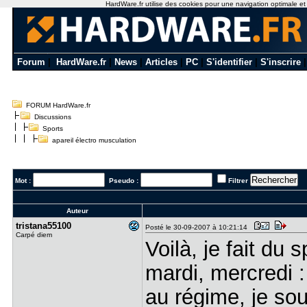
HardWare.fr utilise des cookies pour une navigation optimale et de
Forum
|
HardWare.fr
|
News
|
Articles
|
PC
|
S'identifier
|
S'inscrire
FORUM HardWare.fr
Discussions
Sports
apareil électro musculation
Mot :
Pseudo :
Filtrer
Auteur
tristana55​100
Posté le 30-09-2007 à 10:21:14
Carpé diem
Voilà, je fait du 
mardi, mercredi :
au régime, je sou