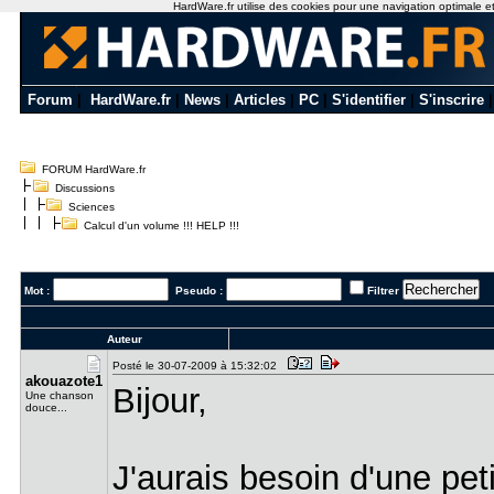
HardWare.fr utilise des cookies pour une navigation optimale et d
Forum
|
HardWare.fr
|
News
|
Articles
|
PC
|
S'identifier
|
S'inscrire
FORUM HardWare.fr
Discussions
Sciences
Calcul d'un volume !!! HELP !!!
Mot :
Pseudo :
Filtrer
Auteur
Posté le 30-07-2009 à 15:32:02
akouazote1
Bijour,
Une chanson
douce...
J'aurais besoin d'une pet