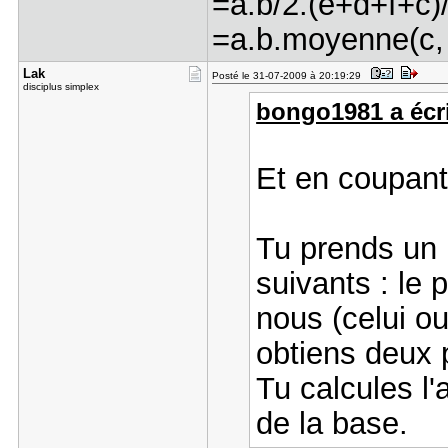
=a.b/2.(e+d+f+c)
=a.b.moyenne(c, d
Lak
Posté le 31-07-2009 à 20:19:29
disciplus simplex
bongo1981 a écri
Et en coupant
Tu prends un 
suivants : le 
nous (celui ou
obtiens deux 
Tu calcules l'a
de la base.