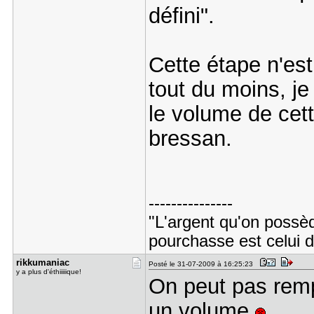
défini".
Cette étape n'es
tout du moins, je 
le volume de cett
bressan.
---------------
"L'argent qu'on possède
pourchasse est celui d
rikkumania​c
Posté le 31-07-2009 à 16:25:23
y a plus d'éthiiiiique!
On peut pas rempl
un volume