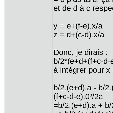
et de d à c respe
y = e+(f-e).x/a
z = d+(c-d).x/a
Donc, je dirais :
b/2*(e+d+(f+c-d-e
à intégrer pour x
b/2.(e+d).a - b/2.
(f+c-d-e).0²/2a
=b/2.(e+d).a + b/