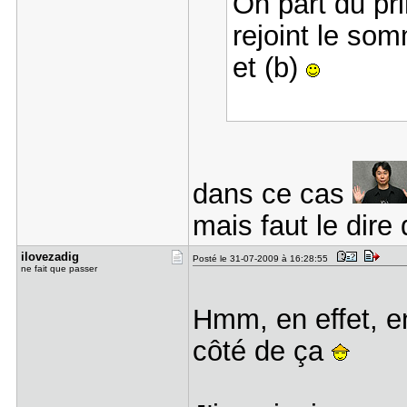
On part du pri
rejoint le som
et (b)
dans ce cas
mais faut le dire
ilovezadig
Posté le 31-07-2009 à 16:28:55
ne fait que passer
Hmm, en effet, en
côté de ça