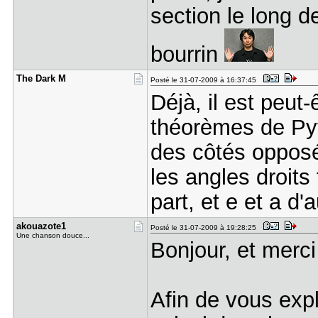
section le long d
bourrin
The Dark M
Posté le 31-07-2009 à 16:37:45
Déjà, il est peut-
théorèmes de Pyt
des côtés opposé
les angles droits
part, et e et a d'a
akouazote1
Posté le 31-07-2009 à 19:28:25
Une chanson douce...
Bonjour, et merci
Afin de vous expl