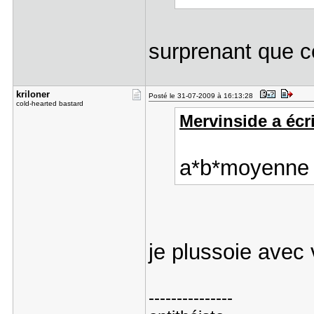
surprenant que c
kriloner
Posté le 31-07-2009 à 16:13:28
cold-hearted bastard
Mervinside a écri
a*b*moyenne d
je plussoie ave
---------------