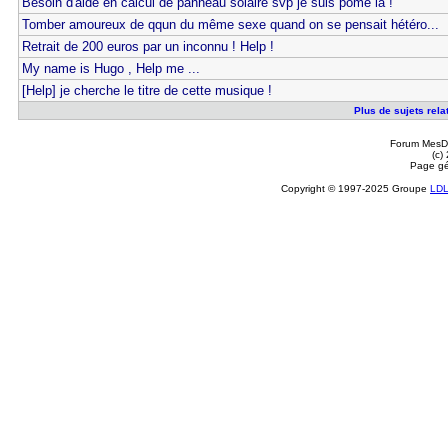
Besoin d'aide en calcul de panneau solaire svp je suis pomé la !
Tomber amoureux de qqun du même sexe quand on se pensait hétéro...
Retrait de 200 euros par un inconnu ! Help !
My name is Hugo , Help me ...
[Help] je cherche le titre de cette musique !
Plus de sujets relat
Forum MesDi
(c)
Page gé
Copyright © 1997-2025 Groupe
LD