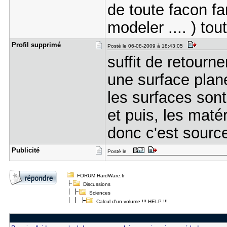
de toute facon fa
modeler .... ) tout
Profil sup​primé
Posté le 06-08-2009 à 18:43:05
suffit de retourn
une surface plan
les surfaces son
et puis, les maté
donc c'est source
Publicité
Posté le
FORUM HardWare.fr
Discussions
Sciences
Calcul d'un volume !!! HELP !!!