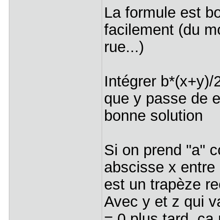
La formule est b
facilement (du m
rue...)
Intégrer b*(x+y)
que y passe de e
bonne solution
Si on prend "a" 
abscisse x entre 
est un trapèze r
Avec y et z qui va
= 0 plus tard, ça