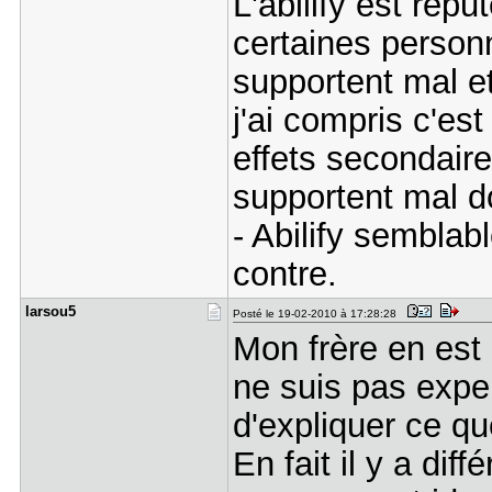
L'abilify est rép
certaines person
supportent mal et
j'ai compris c'es
effets secondair
supportent mal do
- Abilify semblab
contre.
larsou5
Posté le 19-02-2010 à 17:28:28
Mon frère en est a
ne suis pas exper
d'expliquer ce qu
En fait il y a di