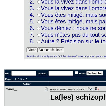
Vous la vivez dans l'omb
Vous la vivez dans l'omb
Vous êtes mitigé, mais s
Vous êtes mitigé, mais par
Vous déniez : nous ne s
Vous n'êtes pas du tout sc
Autre ? Précision sur le to
Attention si vous cliquez sur "voir les résultats" vous ne pourrez plus vote
Mot :
Pseudo :
Filtrer
Page :
1
2
3
4
5
Auteur
manu__
Posté le 10-02-2010 à 17:15:52
La(les) schizoph