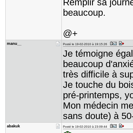
Remplir sa journ
beaucoup.
@+
manu__
Posté le 19-02-2010 à 19:15:26
Je témoigne égal
beaucoup d'anxiét
très difficile à su
Je touche du bois
pré-printemps, yo
Mon médecin me di
sans doute) à 50
abakuk
Posté le 19-02-2010 à 23:09:44