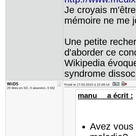
Je croyais m'êtr
mémoire ne me jo
Une petite reche
d'aborder ce conc
Wikipedia évoque 
syndrome dissoci
WiiDS
Posté le 17-02-2010 à 22:49:14
20 titres en GC, 0 abandon, 0 DQ
manu__ a écrit :
Avez vous 