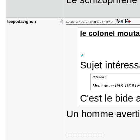
teepodavig​non
Posté le 17-02-2010 à 21:23:17
le colonel moutar
Sujet intéress
Citation :
Merci de ne PAS TROLLER
C'est le bide
Un homme averti
---------------