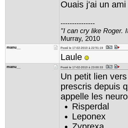
Ouais j'ai un ami
---------------
"I can cry like Roger. I
Murray, 2010
manu__
Posté le 17-02-2010 à 22:51:19
Laule
manu__
Posté le 17-02-2010 à 23:00:33
Un petit lien ver
prescris depuis 
appelle les neuro
Risperdal
Leponex
Zyprexa