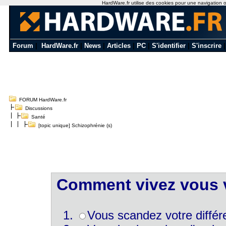
HardWare.fr utilise des cookies pour une navigation opt
Forum
|
HardWare.fr
|
News
|
Articles
|
PC
|
S'identifier
|
S'inscrire
FORUM HardWare.fr
Discussions
Santé
[topic unique] Schizophrénie (s)
Comment vivez vous 
Vous scandez votre différ