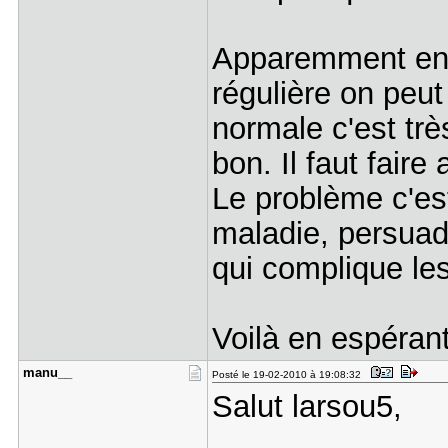
Apparemment en p
régulière on peut
normale c'est trè
bon. Il faut faire
Le problème c'est
maladie, persuadé
qui complique le
Voilà en espérant
manu__
Posté le 19-02-2010 à 19:08:32
Salut larsou5,