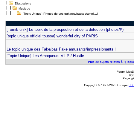
Discussions
Musique
[Topic Unique] Photos de vos guitares/basses/ampli...!
[Tomik unik] Le topik de la prospection et de la détection (photos/!\)
[topic unique officiel toussa] wonderful city of PARIS
.
Le topic unique des Fake/pas Fake amusants/impressionants !
[Topic Unique] Les Arnaqueurs V.I.P / Hustle
Plus de sujets relatifs à : [Top
Forum MesDi
(c)
Page gé
Copyright © 1997-2025 Groupe
LD