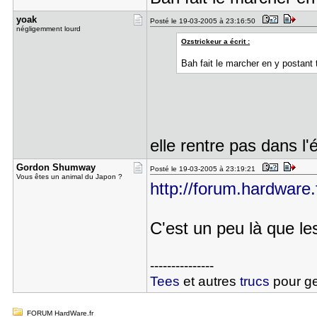
yoak
Posté le 19-03-2005 à 23:16:50
négligemment lourd
Ozstrickeur a écrit :
Bah fait le marcher en y postant 
elle rentre pas dans 
Gordon Shu​mway
Posté le 19-03-2005 à 23:19:21
Vous êtes un animal du Japon ?
http://forum.hardware.
C'est un peu là que le
---------------
Tees
et autres
trucs
pour g
FORUM HardWare.fr