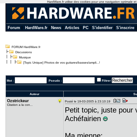
HardWare.fr utilise des cookies pour une navigation optimale et de
Forum
|
HardWare.fr
|
News
|
Articles
|
PC
|
S'identifier
|
S'inscrire
FORUM HardWare.fr
Discussions
Musique
[Topic Unique] Photos de vos guitares/basses/ampli...!
Mot :
Pseudo :
Filtrer
Auteur
Su
Ozstrickeu​r
Posté le 19-03-2005 à 23:10:19
Citation a la con...
Petit topic, juste pour
Achéfairien
Ma mienne: