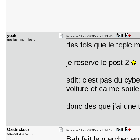
yoak
Posté le 19-03-2005 à 23:13:43
négligemment lourd
des fois que le topic m
je reserve le post 2
edit: c'est pas du cyb
voiture et ca me soule 
donc des que j'ai une 
Ozstrickeu​r
Posté le 19-03-2005 à 23:14:14
Citation a la con...
Bah fait le marcher en