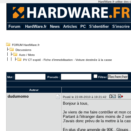
HardWare.fr utilise des c
Forum
|
HardWare.fr
|
News
|
Articles
|
PC
|
S'identifier
|
S'inscrire
FORUM HardWare.fr
Discussions
Auto / Moto
PV CT expiré - Fiche d'immobilisation - Voiture destinée à la casse
Mot :
Pseudo :
Filtrer
Auteur
dudumomo
Posté le 22-06-2010 à 19:21:42
Bonjour à tous,
Je viens de me faire contrôler et mon c
Partant à l'étranger dans moins de 2 se
J'avais donc prévu de la mettre à la cas
En plus d'une amende de 90€...Gloups... 