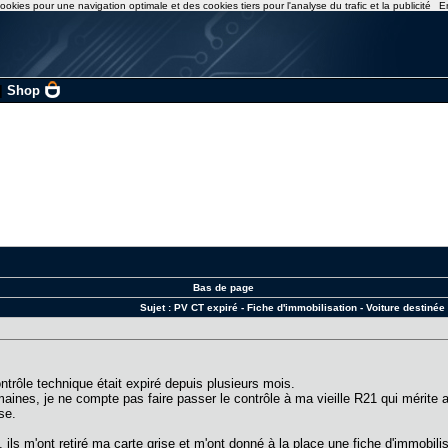
ookies pour une navigation optimale et des cookies tiers pour l'analyse du trafic et la publicité
E
|
Shop
Bas de page
Sujet :
PV CT expiré - Fiche d'immobilisation - Voiture destinée
ontrôle technique était expiré depuis plusieurs mois.
maines, je ne compte pas faire passer le contrôle à ma vieille R21 qui mérit
se.
ils m'ont retiré ma carte grise et m'ont donné à la place une fiche d'immobilis