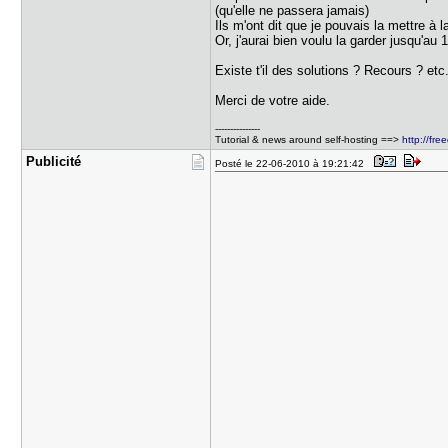
(qu'elle ne passera jamais)
Ils m'ont dit que je pouvais la mettre à
Or, j'aurai bien voulu la garder jusqu'au 
Existe t'il des solutions ? Recours ? etc.
Merci de votre aide.
---------------
Tutorial & news around self-hosting ==>
http://free
Publicité
Posté le 22-06-2010 à 19:21:42