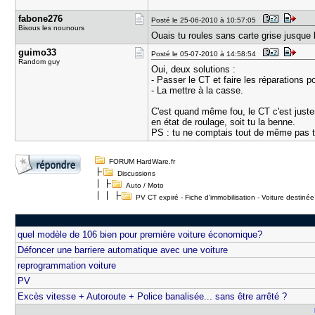
fabone276
Posté le 25-06-2010 à 10:57:05
Bisous les nounours
Ouais tu roules sans carte grise jusque l
guimo33
Posté le 05-07-2010 à 14:58:54
Random guy
Oui, deux solutions :
- Passer le CT et faire les réparations p
- La mettre à la casse.
C'est quand même fou, le CT c'est justem
en état de roulage, soit tu la benne.
PS : tu ne comptais tout de même pas t'
FORUM HardWare.fr
Discussions
Auto / Moto
PV CT expiré - Fiche d'immobilisation - Voiture destinée
quel modèle de 106 bien pour première voiture économique?
Défoncer une barriere automatique avec une voiture
reprogrammation voiture
PV
Excès vitesse + Autoroute + Police banalisée... sans être arrêté ?