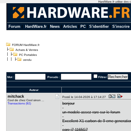
HardWare.fr utilise des c
Forum
|
HardWare.fr
|
News
|
Articles
|
PC
|
S'identifier
|
S'inscrire
FORUM HardWare.fr
Achats & Ventes
PC Portables
vendu
Mot :
Pseudo :
Filtrer
Auteur
mitchack
Posté le 14-04-2026 à 17:14:27
Cool de chez Cool sinon ...
bonjour
Transactions (92)
un modele assez rare sur le forum
Excellent X1 carbon de 9 eme generatio
core i7-1165G7