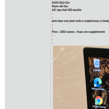
SSD 512 Go
Ram 16 Go
14" ips full HD tactile
prix bas car port usb-c capricieux ( cha
Prix : 300 euros frais en supplément