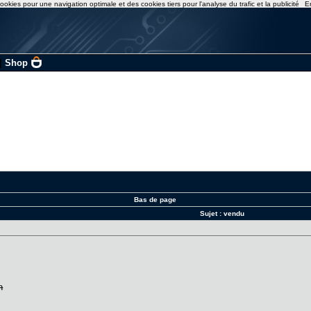
ookies pour une navigation optimale et des cookies tiers pour l'analyse du trafic et la publicité
E
|
Shop
Bas de page
Sujet :
vendu
n