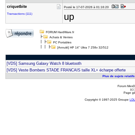
criquetbit​e
Posté le 17-07-2026 à 01:16:20
up
Transactions (111)
FORUM HardWare.fr
Achats & Ventes
PC Portables
[Annulé] HP 14" Ultra 7 258v 32/512
[VDS] Samsung Galaxy Watch 8 bluetooth
[VDS] Veste Bombers STADE FRANCAIS taille XL+ écharpe offerte
Plus de sujets relatif
Forum MesDi
(c)
Page gé
Copyright © 1997-2025 Groupe
LD