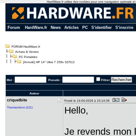
HardWare.fr utilise des cookies pour une navigation optimale et de
Forum
|
HardWare.fr
|
News
|
Articles
|
PC
|
S'identifier
|
S'inscrire
FORUM HardWare.fr
Achats & Ventes
PC Portables
[Annulé] HP 14" Ultra 7 258v 32/512
Mot :
Pseudo :
Filtrer
Auteur
criquetbit​e
Posté le 14-04-2026 à 15:14:39
Hello,
Transactions (111)
Je revends mon l