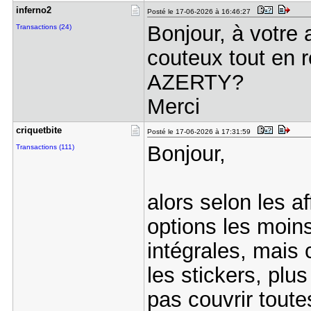
inferno2
Posté le 17-06-2026 à 16:46:27
Bonjour, à votre 
Transactions (24)
couteux tout en 
AZERTY?
Merci
criquetbit​e
Posté le 17-06-2026 à 17:31:59
Bonjour,
Transactions (111)
alors selon les a
options les moin
intégrales, mais c
les stickers, plus
pas couvrir toute