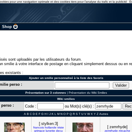
ookies pour une navigation optimale et des cookies tiers pour l'analyse du trafic et la publicité
E
|
Shop
isés sont uploadés par les utilisateurs du forum.
n smilie à votre interface de postage en cliquant simplement dessus ou en re
ies existants :
Ajouter un smilie personnalisé à la liste des favoris
milie perso :
Présentation sur 3 colonnes
|
Présentation du Wiki Smilies
Wiki smilies
 perso :
Code :
ou Mot(s) clé(s) :
A
B
C
D
E
F
G
H
I
J
K
L
M
N
O
P
Q
R
S
T
U
V
W
X
Y
Z
Autres
[:stylken:3]
[:zemrhyde]
francois
hollande
triste
grimace
lunette
decu
zemrhyde
mrcache