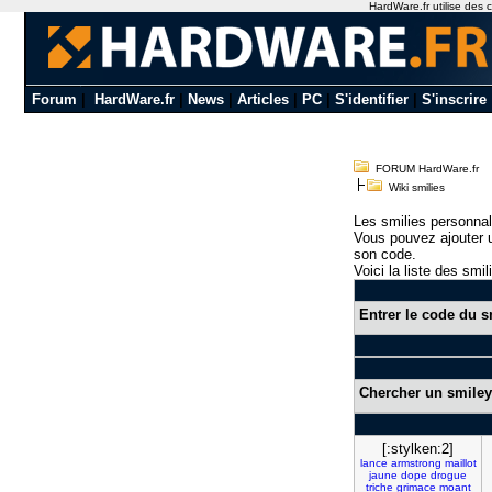
HardWare.fr utilise des c
Forum
|
HardWare.fr
|
News
|
Articles
|
PC
|
S'identifier
|
S'inscrire
FORUM HardWare.fr
Wiki smilies
Les smilies personnal
Vous pouvez ajouter u
son code.
Voici la liste des smil
Entrer le code du s
Chercher un smiley
[:stylken:2]
lance
armstrong
maillot
jaune
dope
drogue
triche
grimace
moant