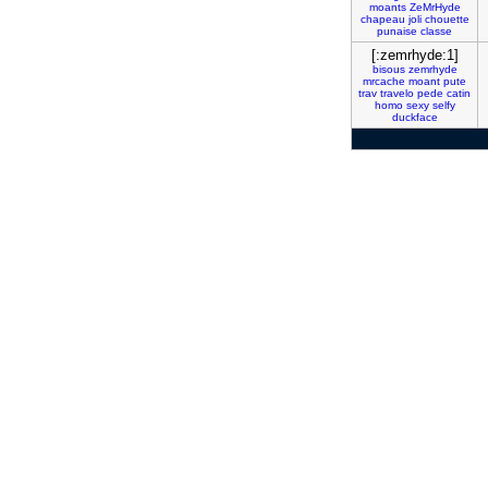
moants
ZeMrHyde
chapeau
joli
chouette
punaise
classe
[:zemrhyde:1]
bisous
zemrhyde
mrcache
moant
pute
trav
travelo
pede
catin
homo
sexy
selfy
duckface