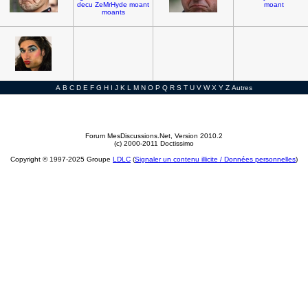
decu
ZeMrHyde
moant
moant
moants
A
B
C
D
E
F
G
H
I
J
K
L
M
N
O
P
Q
R
S
T
U
V
W
X
Y
Z
Autres
Forum MesDiscussions.Net
, Version 2010.2
(c) 2000-2011 Doctissimo
Copyright © 1997-2025 Groupe
LDLC
(
Signaler un contenu illicite / Données personnelles
)