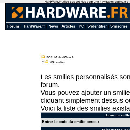
HardWare.fr utilise des cookies pour une navigation optimale et de
Forum
|
HardWare.fr
|
News
|
Articles
|
PC
|
S'identifier
|
S'inscrire
FORUM HardWare.fr
Wiki smilies
Les smilies personnalisés sont
forum.
Vous pouvez ajouter un smilie
cliquant simplement dessus ou
Voici la liste des smilies exista
Ajouter un smilie
Entrer le code du smilie perso :
Présentation sur 3