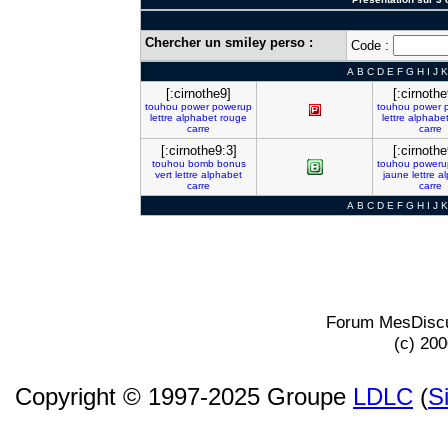
Chercher un smiley perso :
Code :
A
B
C
D
E
F
G
H
I
J
K
[:cirnothe9]
[:cirnothe
touhou
power
powerup
touhou
power
lettre
alphabet
rouge
lettre
alphabe
carre
carre
[:cirnothe9:3]
[:cirnothe
touhou
bomb
bonus
touhou
poweru
vert
lettre
alphabet
jaune
lettre
al
carre
carre
A
B
C
D
E
F
G
H
I
J
K
Forum MesDiscu
(c) 20
Copyright © 1997-2025 Groupe
LDLC
(
S