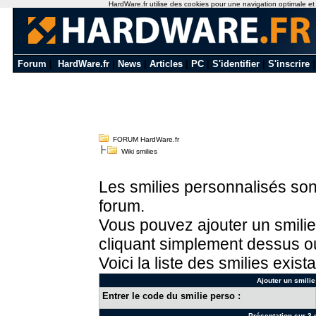
HardWare.fr utilise des cookies pour une navigation optimale et de
Forum
|
HardWare.fr
|
News
|
Articles
|
PC
|
S'identifier
|
S'inscrire
FORUM HardWare.fr
Wiki smilies
Les smilies personnalisés sont
forum.
Vous pouvez ajouter un smilie
cliquant simplement dessus ou
Voici la liste des smilies exista
Ajouter un smilie
Entrer le code du smilie perso :
Présentation sur 3