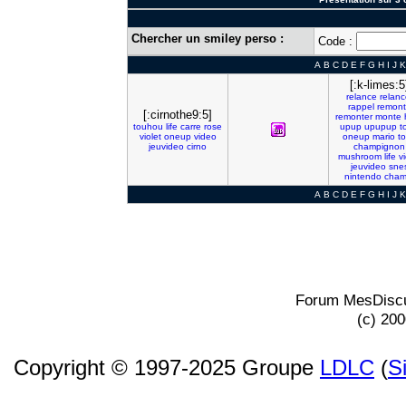
Chercher un smiley perso :
Code :
A
B
C
D
E
F
G
H
I
J
K
[:k-limes:5
relance
relanc
rappel
remon
[:cirnothe9:5]
remonter
monte
touhou
life
carre
rose
upup
upupup
t
violet
oneup
video
oneup
mario
t
jeuvideo
cirno
champignon
mushroom
life
v
jeuvideo
sne
nintendo
cham
A
B
C
D
E
F
G
H
I
J
K
Forum MesDiscu
(c) 20
Copyright © 1997-2025 Groupe
LDLC
(
S