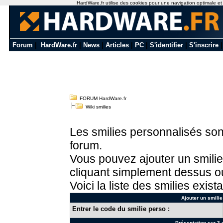
HardWare.fr utilise des cookies pour une navigation optimale et de
Forum
|
HardWare.fr
|
News
|
Articles
|
PC
|
S'identifier
|
S'inscrire
FORUM HardWare.fr
Wiki smilies
Les smilies personnalisés sont
forum.
Vous pouvez ajouter un smilie
cliquant simplement dessus ou
Voici la liste des smilies exista
Ajouter un smilie
Entrer le code du smilie perso :
Présentation sur 3