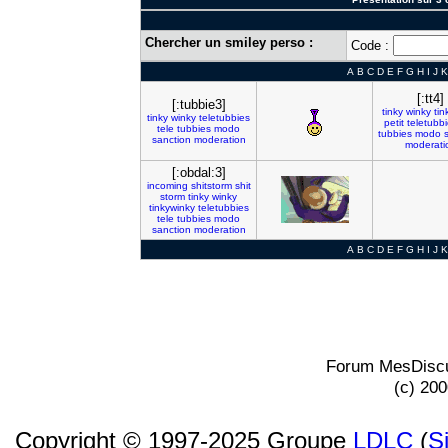
Chercher un smiley perso :
Code :
A
B
C
D
E
F
G
H
I
J
K
[:tt4]
[:tubbie3]
tinky
winky
tin
tinky
winky
teletubbies
petit
teletubb
tele
tubbies
modo
tubbies
modo
sanction
moderation
moderati
[:obdal:3]
incoming
shitstorm
shit
storm
tinky
winky
tinkywinky
teletubbies
tele
tubbies
modo
sanction
moderation
A
B
C
D
E
F
G
H
I
J
K
Forum MesDiscu
(c) 20
Copyright © 1997-2025 Groupe
LDLC
(
S