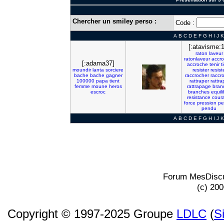
Chercher un smiley perso :
Code :
A
B
C
D
E
F
G
H
I
J
K
[:atavisme:1
raton
laveur
ratonlaveur
accro
[:adama37]
accroche
tenir
t
moundir
lanta
sorciere
resister
resist
bache
bache
gagner
raccrocher
raccr
100000
papa
tient
rattraper
rattra
femme
moune
heros
rattrapage
bran
escroc
branches
equili
resistance
cour
force
pression
pe
pendu
A
B
C
D
E
F
G
H
I
J
K
Forum MesDiscu
(c) 20
Copyright © 1997-2025 Groupe
LDLC
(
S