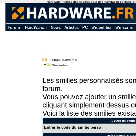
HardWare.fr utilise des cookies pour une navigation optimale et de
Forum
|
HardWare.fr
|
News
|
Articles
|
PC
|
S'identifier
|
S'inscrire
FORUM HardWare.fr
Wiki smilies
Les smilies personnalisés sont
forum.
Vous pouvez ajouter un smilie
cliquant simplement dessus ou
Voici la liste des smilies exista
Ajouter un smilie
Entrer le code du smilie perso :
Présentation sur 3