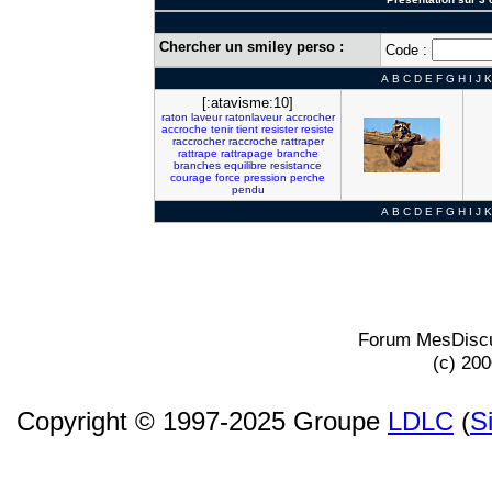
Chercher un smiley perso :
Code :
A
B
C
D
E
F
G
H
I
J
K
[:atavisme:10]
raton
laveur
ratonlaveur
accrocher
accroche
tenir
tient
resister
resiste
raccrocher
raccroche
rattraper
rattrape
rattrapage
branche
branches
equilibre
resistance
courage
force
pression
perche
pendu
A
B
C
D
E
F
G
H
I
J
K
Forum MesDiscu
(c) 20
Copyright © 1997-2025 Groupe
LDLC
(
S