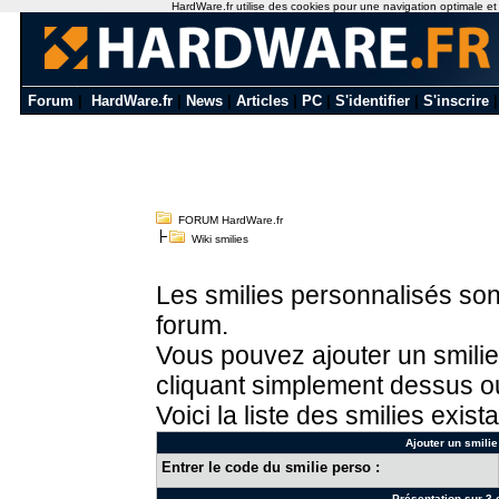
HardWare.fr utilise des cookies pour une navigation optimale et de
Forum
|
HardWare.fr
|
News
|
Articles
|
PC
|
S'identifier
|
S'inscrire
FORUM HardWare.fr
Wiki smilies
Les smilies personnalisés sont
forum.
Vous pouvez ajouter un smilie
cliquant simplement dessus ou
Voici la liste des smilies exista
Ajouter un smilie
Entrer le code du smilie perso :
Présentation sur 3