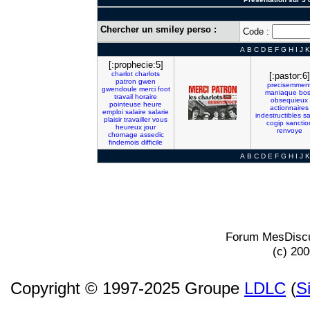
Chercher un smiley perso :
Code :
A
B
C
D
E
F
G
H
I
J
K
[:prophecie:5]
charlot
charlots
[:pastor:6]
patron
gwen
precisemmen
gwendoule
merci
foot
maniaque
bos
travail
horaire
obsequieux
pointeuse
heure
actionnaires
emploi
salaire
salarie
indestructibles
sa
plaisir
travailler
vous
cogip
sanctio
heureux
jour
renvoye
chomage
assedic
findemois
difficile
A
B
C
D
E
F
G
H
I
J
K
Forum MesDiscu
(c) 20
Copyright © 1997-2025 Groupe
LDLC
(
S