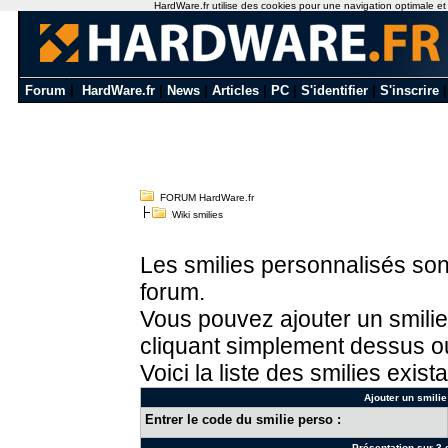
HardWare.fr utilise des cookies pour une navigation optimale et de
Forum
|
HardWare.fr
|
News
|
Articles
|
PC
|
S'identifier
|
S'inscrire
FORUM HardWare.fr
Wiki smilies
Les smilies personnalisés sont
forum.
Vous pouvez ajouter un smilie
cliquant simplement dessus ou
Voici la liste des smilies exista
Ajouter un smilie
Entrer le code du smilie perso :
Présentation sur 3