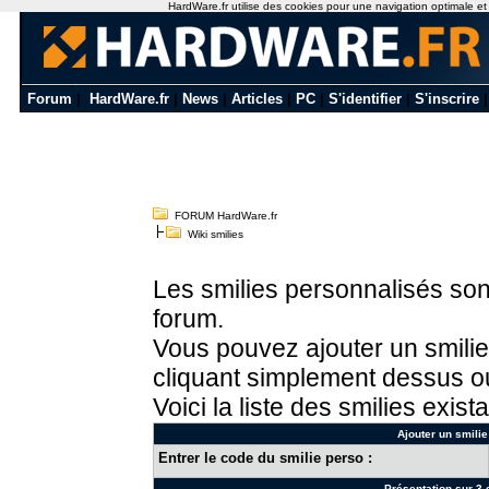
HardWare.fr utilise des cookies pour une navigation optimale et de
Forum
|
HardWare.fr
|
News
|
Articles
|
PC
|
S'identifier
|
S'inscrire
FORUM HardWare.fr
Wiki smilies
Les smilies personnalisés sont
forum.
Vous pouvez ajouter un smilie
cliquant simplement dessus ou
Voici la liste des smilies exista
Ajouter un smilie
Entrer le code du smilie perso :
Présentation sur 3