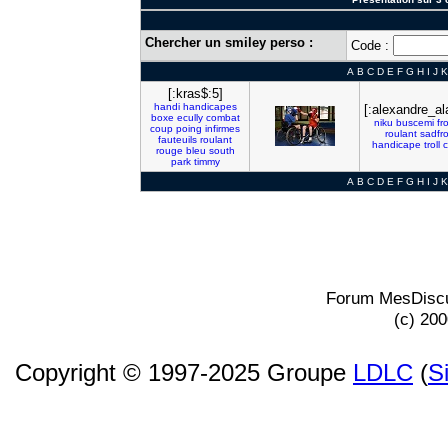
Chercher un smiley perso :
Code :
A
B
C
D
E
F
G
H
I
J
K
[:kras$:5]
handi
handicapes
[:alexandre_al
boxe
ecully
combat
niku
buscemi
fr
coup
poing
infirmes
roulant
sadfr
fauteuils
roulant
handicape
troll
rouge
bleu
south
park
timmy
A
B
C
D
E
F
G
H
I
J
K
Forum MesDiscu
(c) 20
Copyright © 1997-2025 Groupe
LDLC
(
S