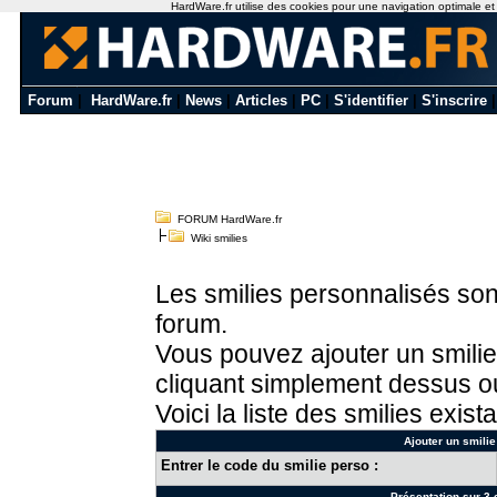
HardWare.fr utilise des cookies pour une navigation optimale et de
Forum
|
HardWare.fr
|
News
|
Articles
|
PC
|
S'identifier
|
S'inscrire
FORUM HardWare.fr
Wiki smilies
Les smilies personnalisés sont
forum.
Vous pouvez ajouter un smilie
cliquant simplement dessus ou
Voici la liste des smilies exista
Ajouter un smilie
Entrer le code du smilie perso :
Présentation sur 3