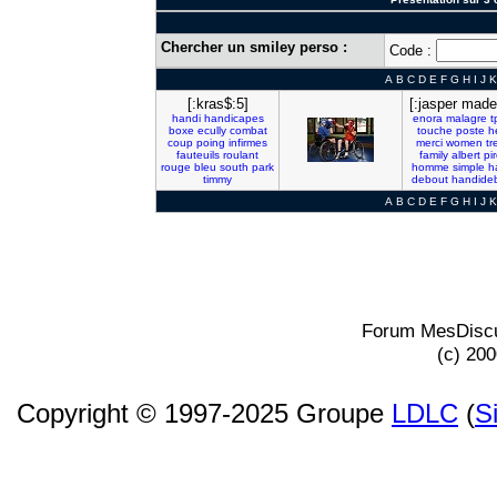
Chercher un smiley perso :
Code :
A
B
C
D
E
F
G
H
I
J
K
[:kras$:5]
[:jasper made
handi
handicapes
enora
malagre
t
boxe
ecully
combat
touche
poste
h
coup
poing
infirmes
merci
women
tr
fauteuils
roulant
family
albert
pi
rouge
bleu
south
park
homme
simple
h
timmy
debout
handide
A
B
C
D
E
F
G
H
I
J
K
Forum MesDiscu
(c) 20
Copyright © 1997-2025 Groupe
LDLC
(
S