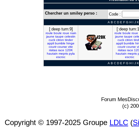
Chercher un smiley perso :
Code :
A
B
C
D
E
F
G
H
I
J
K
[:deep turn:9]
[:deep turn:
roule
boule
roue
nain
roule
boule
roue
jaune
taupe
celestin
jaune
taupe
cele
cuck
citron
tinder
cuck
citron
tin
appli
bumble
hinge
appli
bumble
hi
courir
course
vite
courir
course
v
risitas
race
120K
risitas
race
12
hautain
mepris
pyla
hautain
mepris
escroc
escroc
A
B
C
D
E
F
G
H
I
J
K
Forum MesDiscu
(c) 20
Copyright © 1997-2025 Groupe
LDLC
(
S