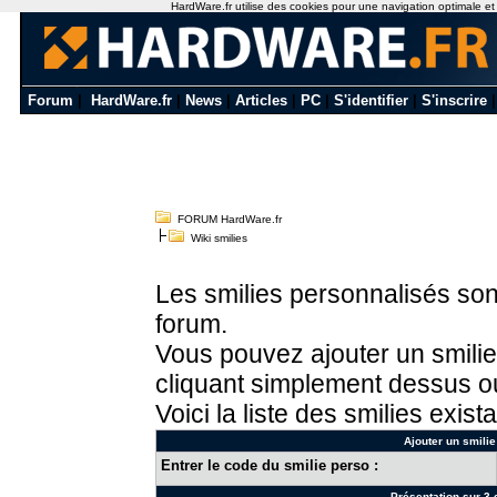
HardWare.fr utilise des cookies pour une navigation optimale et de
Forum
|
HardWare.fr
|
News
|
Articles
|
PC
|
S'identifier
|
S'inscrire
FORUM HardWare.fr
Wiki smilies
Les smilies personnalisés sont
forum.
Vous pouvez ajouter un smilie
cliquant simplement dessus ou
Voici la liste des smilies exista
Ajouter un smilie
Entrer le code du smilie perso :
Présentation sur 3