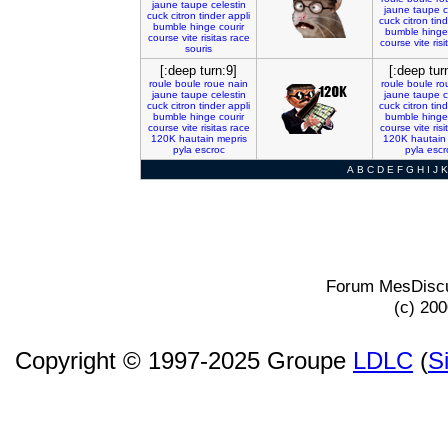
jaune
taupe
celestin
jaune
taupe
c
cuck
citron
tinder
appli
cuck
citron
tin
bumble
hinge
courir
bumble
hinge
course
vite
risitas
race
course
vite
risi
souris
[:deep turn:9]
[:deep tur
roule
boule
roue
nain
roule
boule
ro
jaune
taupe
celestin
jaune
taupe
c
cuck
citron
tinder
appli
cuck
citron
tin
bumble
hinge
courir
bumble
hinge
course
vite
risitas
race
course
vite
risi
120K
hautain
mepris
120K
hautain
pyla
escroc
pyla
escr
A
B
C
D
E
F
G
H
I
J
K
Forum MesDiscu
(c) 20
Copyright © 1997-2025 Groupe
LDLC
(
S