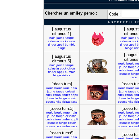
Chercher un smiley perso :
Code :
A
B
C
D
E
F
G
H
I
J
K
[:augustus
[:augus
citronus:1]
citronus
nain
jaune
taupe
nain
jaune
celestin
cuck
citron
celestin
cuck
tinder
appli
bumble
tinder
appli
b
hinge
hinge
risi
[:augus
[:augustus
citronus
citronus:5]
roule
boule
ro
nain
jaune
taupe
jaune
taupe
c
celestin
cuck
citron
cuck
citron
tin
tinder
appli
bumble
bumble
hinge
hinge
risitas
race
[:deep turn]
[:deep tur
roule
boule
roue
nain
roule
boule
ro
jaune
taupe
celestin
jaune
taupe
c
cuck
citron
tinder
appli
cuck
citron
tin
bumble
hinge
courir
bumble
hinge
course
vite
risitas
race
course
vite
risi
[:deep turn:3]
[:deep tur
roule
boule
roue
nain
roule
boule
ro
jaune
taupe
celestin
jaune
taupe
c
cuck
citron
tinder
appli
cuck
citron
tin
bumble
hinge
courir
bumble
hinge
course
vite
risitas
race
course
vite
risi
[:deep turn:6]
[:deep tur
roule
boule
roue
nain
roule
boule
ro