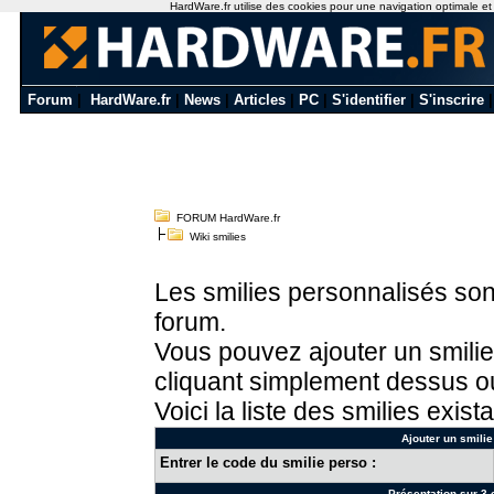
HardWare.fr utilise des cookies pour une navigation optimale et de
Forum
|
HardWare.fr
|
News
|
Articles
|
PC
|
S'identifier
|
S'inscrire
FORUM HardWare.fr
Wiki smilies
Les smilies personnalisés sont
forum.
Vous pouvez ajouter un smilie
cliquant simplement dessus ou
Voici la liste des smilies exista
Ajouter un smilie
Entrer le code du smilie perso :
Présentation sur 3