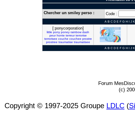
Chercher un smiley perso :
Code :
A
B
C
D
E
F
G
H
I
J
K
[:ponycorporation]
little
pony
poney
rainbow
dash
peur
honte
terreur
terrorise
terrorisee
couche
couchee
prostre
prostree
traumatise
traumatisee
A
B
C
D
E
F
G
H
I
J
K
Forum MesDiscu
(c) 20
Copyright © 1997-2025 Groupe
LDLC
(
S