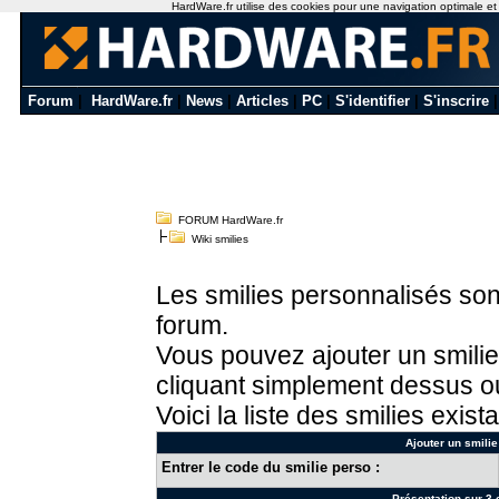
HardWare.fr utilise des cookies pour une navigation optimale et de
Forum
|
HardWare.fr
|
News
|
Articles
|
PC
|
S'identifier
|
S'inscrire
FORUM HardWare.fr
Wiki smilies
Les smilies personnalisés sont
forum.
Vous pouvez ajouter un smilie
cliquant simplement dessus ou
Voici la liste des smilies exista
Ajouter un smilie
Entrer le code du smilie perso :
Présentation sur 3