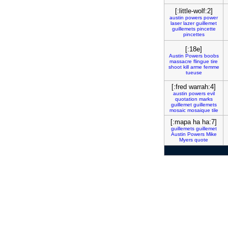
[:little-wolf:2]
austin
powers
power
laser
lazer
guillemet
guillemets
pincette
pincettes
[:18e]
Austin
Powers
boobs
massacre
flingue
tire
shoot
kill
arme
femme
tueuse
[:fred warrah:4]
austin
powers
evil
quotation
marks
guillemet
guillemets
mosaic
mosaique
tile
[:mapa ha ha:7]
guillemets
guillemet
Austin
Powers
Mike
Myers
quote