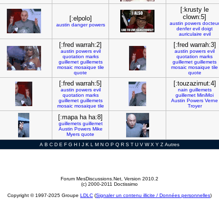
[:krusty le
clown:5]
[:elpolo]
austin
powers
docteu
austin
danger
powers
denfer
evil
doigt
auriculaire
evil
[:fred warrah:2]
[:fred warrah:3]
austin
powers
evil
austin
powers
evil
quotation
marks
quotation
marks
guillemet
guillemets
guillemet
guillemets
mosaic
mosaique
tile
mosaic
mosaique
tile
quote
quote
[:fred warrah:5]
[:touzazimut:4]
austin
powers
evil
nain
guillemets
quotation
marks
guillemet
MiniMoi
guillemet
guillemets
Austin
Powers
Verne
mosaic
mosaique
tile
Troyer
[:mapa ha ha:8]
guillemets
guillemet
Austin
Powers
Mike
Myers
quote
A
B
C
D
E
F
G
H
I
J
K
L
M
N
O
P
Q
R
S
T
U
V
W
X
Y
Z
Autres
Forum MesDiscussions.Net
, Version 2010.2
(c) 2000-2011 Doctissimo
Copyright © 1997-2025 Groupe
LDLC
(
Signaler un contenu illicite / Données personnelles
)