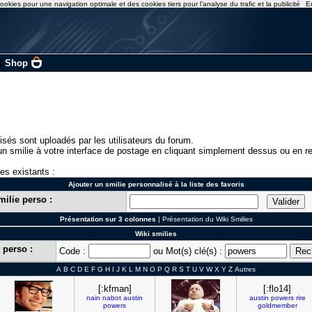
ookies pour une navigation optimale et des cookies tiers pour l'analyse du trafic et la publicité
E
|
Shop
isés sont uploadés par les utilisateurs du forum.
n smilie à votre interface de postage en cliquant simplement dessus ou en re
ies existants :
Ajouter un smilie personnalisé à la liste des favoris
milie perso :
Présentation sur 3 colonnes
|
Présentation du Wiki Smilies
Wiki smilies
 perso :
Code :
ou Mot(s) clé(s) :
A
B
C
D
E
F
G
H
I
J
K
L
M
N
O
P
Q
R
S
T
U
V
W
X
Y
Z
Autres
[:kfman]
[:flo14]
nain
nabot
austin
austin
powers
rire
powers
goldmember