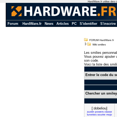
HardWare.fr utilise des c
Forum
|
HardWare.fr
|
News
|
Articles
|
PC
|
S'identifier
|
S'inscrire
FORUM HardWare.fr
Wiki smilies
Les smilies personnal
Vous pouvez ajouter u
son code.
Voici la liste des smil
Entrer le code du s
Chercher un smiley
[:dobeliou]
austin
powers
classe
lunettes
sourire
mojo