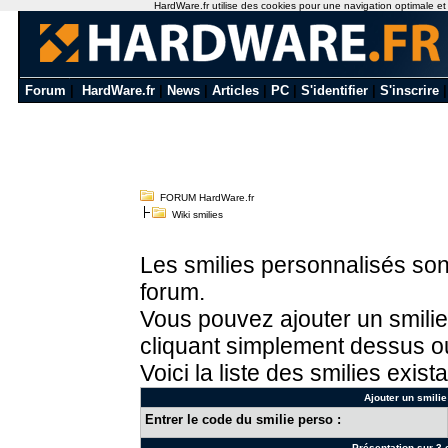
HardWare.fr utilise des cookies pour une navigation optimale et de
Forum
|
HardWare.fr
|
News
|
Articles
|
PC
|
S'identifier
|
S'inscrire
FORUM HardWare.fr
Wiki smilies
Les smilies personnalisés sont
forum.
Vous pouvez ajouter un smilie
cliquant simplement dessus ou
Voici la liste des smilies exista
Ajouter un smilie
Entrer le code du smilie perso :
Présentation sur 3