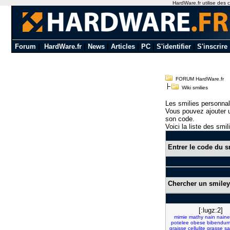
HardWare.fr utilise des c
Forum
|
HardWare.fr
|
News
|
Articles
|
PC
|
S'identifier
|
S'inscrire
FORUM HardWare.fr
Wiki smilies
Les smilies personnal
Vous pouvez ajouter u
son code.
Voici la liste des smil
Entrer le code du s
Chercher un smiley
[:lugz:2]
mimie
mathy
nain
naine
potelee
obese
bibendu
graisse
cellulite
grasse
sa