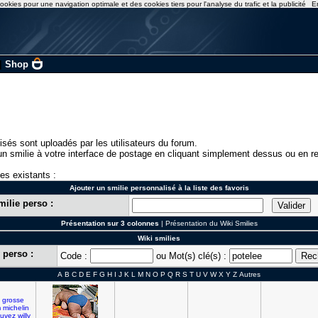
ookies pour une navigation optimale et des cookies tiers pour l'analyse du trafic et la publicité
E
|
Shop
isés sont uploadés par les utilisateurs du forum.
n smilie à votre interface de postage en cliquant simplement dessus ou en re
ies existants :
Ajouter un smilie personnalisé à la liste des favoris
milie perso :
Présentation sur 3 colonnes
|
Présentation du Wiki Smilies
Wiki smilies
 perso :
Code :
ou Mot(s) clé(s) :
A
B
C
D
E
F
G
H
I
J
K
L
M
N
O
P
Q
R
S
T
U
V
W
X
Y
Z
Autres
grosse
m
michelin
uvez
willy