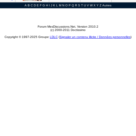
A
B
C
D
E
F
G
H
I
J
K
L
M
N
O
P
Q
R
S
T
U
V
W
X
Y
Z
Autres
Forum MesDiscussions.Net
, Version 2010.2
(c) 2000-2011 Doctissimo
Copyright © 1997-2025 Groupe
LDLC
(
Signaler un contenu illicite / Données personnelles
)