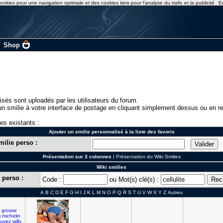
ookies pour une navigation optimale et des cookies tiers pour l'analyse du trafic et la publicité
E
|
Shop
isés sont uploadés par les utilisateurs du forum.
n smilie à votre interface de postage en cliquant simplement dessus ou en re
ies existants :
Ajouter un smilie personnalisé à la liste des favoris
milie perso :
Présentation sur 3 colonnes
|
Présentation du Wiki Smilies
Wiki smilies
 perso :
Code :
ou Mot(s) clé(s) :
A
B
C
D
E
F
G
H
I
J
K
L
M
N
O
P
Q
R
S
T
U
V
W
X
Y
Z
Autres
grosse
m
michelin
uvez
willy