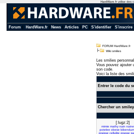
HardWare.fr utilise des c
Forum
|
HardWare.fr
|
News
|
Articles
|
PC
|
S'identifier
|
S'inscrire
FORUM HardWare.fr
Wiki smilies
Les smilies personnal
Vous pouvez ajouter u
son code.
Voici la liste des smil
Entrer le code du s
Chercher un smiley
[:lugz:2]
mimie
mathy
nain
naine
potelee
obese
bibendu
graisse
cellulite
grasse
sa