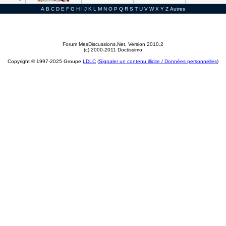
A
B
C
D
E
F
G
H
I
J
K
L
M
N
O
P
Q
R
S
T
U
V
W
X
Y
Z
Autres
Forum MesDiscussions.Net
, Version 2010.2
(c) 2000-2011 Doctissimo
Copyright © 1997-2025 Groupe
LDLC
(
Signaler un contenu illicite / Données personnelles
)