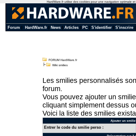
HardWare.fr utilise des cookies pour une navigation optimale et de
Forum
|
HardWare.fr
|
News
|
Articles
|
PC
|
S'identifier
|
S'inscrire
FORUM HardWare.fr
Wiki smilies
Les smilies personnalisés sont
forum.
Vous pouvez ajouter un smilie
cliquant simplement dessus ou
Voici la liste des smilies exista
Ajouter un smilie
Entrer le code du smilie perso :
Présentation sur 3