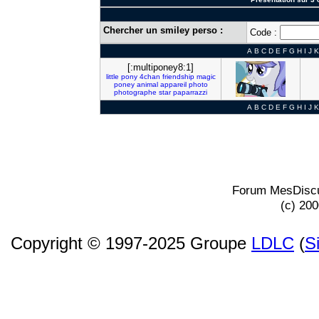
Chercher un smiley perso :
Code :
A
B
C
D
E
F
G
H
I
J
K
[:multiponey8:1]
little
pony
4chan
friendship
magic
poney
animal
appareil
photo
photographe
star
paparrazzi
A
B
C
D
E
F
G
H
I
J
K
Forum MesDiscu
(c) 20
Copyright © 1997-2025 Groupe
LDLC
(
S